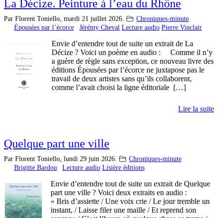
La Décize. Peinture à l’eau du Rhône
Par Florent Toniello,
mardi 21 juillet 2026.
Chroniques-minute
Épousées par l’écorce
Jérémy Cheval
Lecture audio
Pierre Vinclair
Envie d’entendre tout de suite un extrait de La
Décize ? Voici un poème en audio : Comme il n’y
a guère de règle sans exception, ce nouveau livre des
éditions Épousées par l’écorce ne juxtapose pas le
travail de deux artistes sans qu’ils collaborent,
comme l’avait choisi la ligne éditoriale […]
Lire la suite
Quelque part une ville
Par Florent Toniello,
lundi 29 juin 2026.
Chroniques-minute
Brigitte Bardou
Lecture audio
Lisière éditions
Envie d’entendre tout de suite un extrait de Quelque
part une ville ? Voici deux extraits en audio :
« Bris d’assiette / Une voix crie / Le jour tremble un
instant, / Laisse filer une maille / Et reprend son