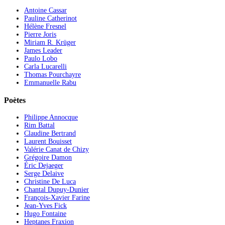
Antoine Cassar
Pauline Catherinot
Hélène Fresnel
Pierre Joris
Miriam R. Krüger
James Leader
Paulo Lobo
Carla Lucarelli
Thomas Pourchayre
Emmanuelle Rabu
Poètes
Philippe Annocque
Rim Battal
Claudine Bertrand
Laurent Bouisset
Valérie Canat de Chizy
Grégoire Damon
Éric Dejaeger
Serge Delaive
Christine De Luca
Chantal Dupuy-Dunier
François-Xavier Farine
Jean-Yves Fick
Hugo Fontaine
Heptanes Fraxion