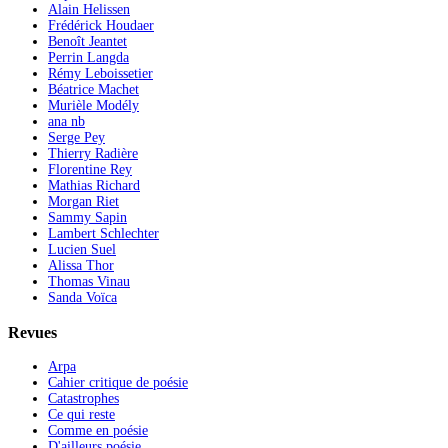
Alain Helissen
Frédérick Houdaer
Benoît Jeantet
Perrin Langda
Rémy Leboissetier
Béatrice Machet
Murièle Modély
ana nb
Serge Pey
Thierry Radière
Florentine Rey
Mathias Richard
Morgan Riet
Sammy Sapin
Lambert Schlechter
Lucien Suel
Alissa Thor
Thomas Vinau
Sanda Voïca
Revues
Arpa
Cahier critique de poésie
Catastrophes
Ce qui reste
Comme en poésie
D'ailleurs poésie