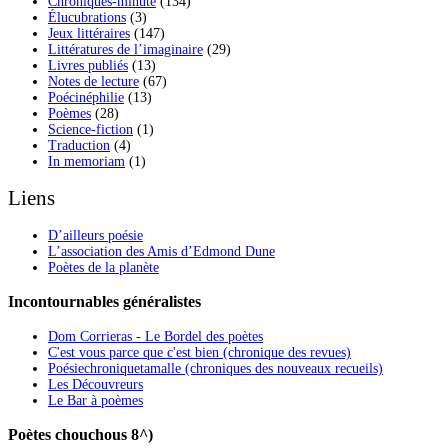
Chroniques-minute
(134)
Élucubrations
(3)
Jeux littéraires
(147)
Littératures de l’imaginaire
(29)
Livres publiés
(13)
Notes de lecture
(67)
Poécinéphilie
(13)
Poèmes
(28)
Science-fiction
(1)
Traduction
(4)
In memoriam
(1)
Liens
D’ailleurs poésie
L’association des Amis d’Edmond Dune
Poètes de la planète
Incontournables généralistes
Dom Corrieras - Le Bordel des poètes
C'est vous parce que c'est bien (chronique des revues)
Poésiechroniquetamalle (chroniques des nouveaux recueils)
Les Découvreurs
Le Bar à poèmes
Poètes chouchous 8^)