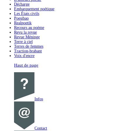
Décharge
Embarquement poétique
Les États civils
Poesibao
Realpoetik
Recours au poème
Revu la revue
Revue Méninge
Terre à ciel
Terres de femmes
Traction-brabant
Voix d'encre
Haut de page
Infos
Contact