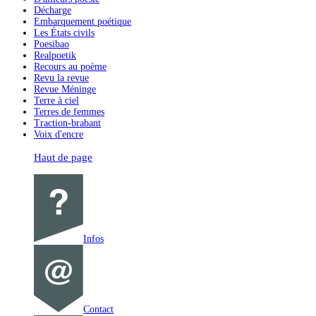
Décharge
Embarquement poétique
Les États civils
Poesibao
Realpoetik
Recours au poème
Revu la revue
Revue Méninge
Terre à ciel
Terres de femmes
Traction-brabant
Voix d'encre
Haut de page
Infos
Contact