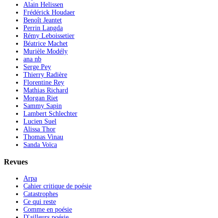
Alain Helissen
Frédérick Houdaer
Benoît Jeantet
Perrin Langda
Rémy Leboissetier
Béatrice Machet
Murièle Modély
ana nb
Serge Pey
Thierry Radière
Florentine Rey
Mathias Richard
Morgan Riet
Sammy Sapin
Lambert Schlechter
Lucien Suel
Alissa Thor
Thomas Vinau
Sanda Voïca
Revues
Arpa
Cahier critique de poésie
Catastrophes
Ce qui reste
Comme en poésie
D'ailleurs poésie