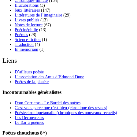
Chroniques-minute
(134)
Élucubrations
(3)
Jeux littéraires
(147)
Littératures de l’imaginaire
(29)
Livres publiés
(13)
Notes de lecture
(67)
Poécinéphilie
(13)
Poèmes
(28)
Science-fiction
(1)
Traduction
(4)
In memoriam
(1)
Liens
D’ailleurs poésie
L’association des Amis d’Edmond Dune
Poètes de la planète
Incontournables généralistes
Dom Corrieras - Le Bordel des poètes
C'est vous parce que c'est bien (chronique des revues)
Poésiechroniquetamalle (chroniques des nouveaux recueils)
Les Découvreurs
Le Bar à poèmes
Poètes chouchous 8^)