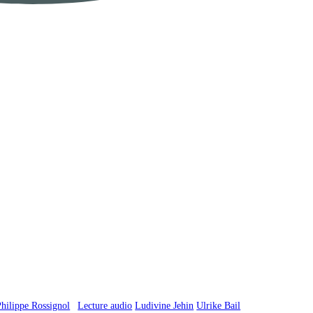
Philippe Rossignol
Lecture audio
Ludivine Jehin
Ulrike Bail