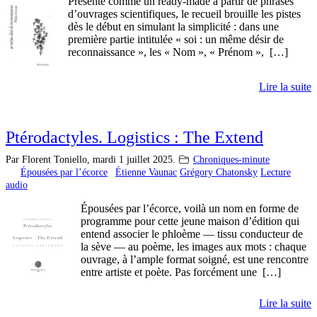
Présenté comme un ready-made à partir de phrases
d’ouvrages scientifiques, le recueil brouille les pistes
dès le début en simulant la simplicité : dans une
première partie intitulée « soi : un même désir de
reconnaissance », les « Nom », « Prénom », […]
Lire la suite
Ptérodactyles. Logistics : The Extend
Par Florent Toniello,
mardi 1 juillet 2025.
Chroniques-minute
Épousées par l’écorce
Étienne Vaunac
Grégory Chatonsky
Lecture
audio
Épousées par l’écorce, voilà un nom en forme de
programme pour cette jeune maison d’édition qui
entend associer le phloème — tissu conducteur de
la sève — au poème, les images aux mots : chaque
ouvrage, à l’ample format soigné, est une rencontre
entre artiste et poète. Pas forcément une […]
Lire la suite