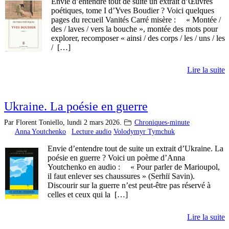
Envie d’entendre tout de suite un extrait d’Œuvres
poétiques, tome I d’Yves Boudier ? Voici quelques
pages du recueil Vanités Carré misère : « Montée /
des / laves / vers la bouche », montée des mots pour
explorer, recomposer « ainsi / des corps / les / uns / les
/ […]
Lire la suite
Ukraine. La poésie en guerre
Par Florent Toniello,
lundi 2 mars 2026.
Chroniques-minute
Anna Youtchenko
Lecture audio
Volodymyr Tymchuk
Envie d’entendre tout de suite un extrait d’Ukraine. La
poésie en guerre ? Voici un poème d’Anna
Youtchenko en audio : « Pour parler de Marioupol,
il faut enlever ses chaussures » (Serhiï Savin).
Discourir sur la guerre n’est peut-être pas réservé à
celles et ceux qui la […]
Lire la suite