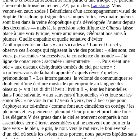
sûrement du troisième recueil,
PP
, paru chez
Lanskine
. Mais
venons-en zaux zodes ! Bénéficiant d’un accompagnement visuel de
Sophie Dussidour, qui signe des estampes fortes, ces quatre poèmes
sont bien dans la veine écopoétique qu’a développée l’auteur depuis
des décennies — mais là, la précision scientifique de
Climats
laisse
place à une voix lyrique, voire amoureuse, célébrant nos amis à
plumes. Quelle empathie et quelle tentative d’éviter
l’anthropocentrisme dans « aux saccades » ! Laurent Grisel y
observe ces à-coups qui régissent la vie des poules : « elles sont, ces
vues, par saccades / successives, ta conscience du monde — / ta
ligne de conscience : saccadée / intermittente — ». Puis vient une
ode « aux oiseaux déshydratés tombés du ciel par terre » :
« qu’avez-vous de là-haut rapporté ? / quels rêves ? quelles
prémonitions ? » Les interrogations, la volonté de communiquer se
doublent d’une écriture musicale qui emprunte au langage des
oiseaux (« vitt ! tsi di dit !! hviit ! hviiitt !! », font les hirondelles
dans l’ode suivante, « aux sauveurs d’hirondelles ») et joue sur les
sonorités : « ne vois la mort / yeux à yeux, bec à bec / que pour
t’apitoyer sur toi-même / comme font aux cimetières en cortège / les
pleureurs et les pleureuses pleurant / leur propre et prochaine fin ».
Les élégants V des grues dans le ciel se trouvent comparés à nos
assemblées terre à terre, assemblées qui ne peuvent que tourner la
face vers « le bleu, le gris, le noir, vers le radieux, le bouleversé »
d’un ciel où seuls les avions nous portent, nous pauvres bipèdes sans