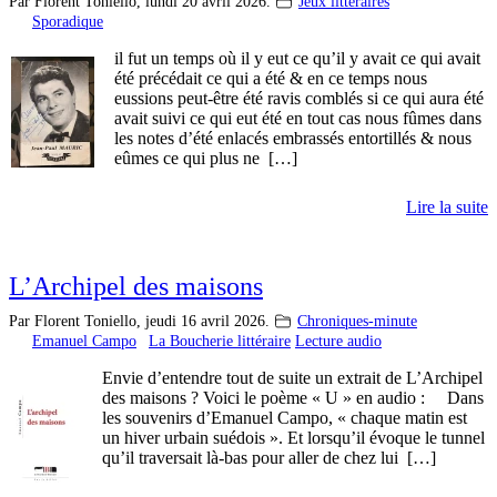
Par Florent Toniello,
lundi 20 avril 2026.
Jeux littéraires
Sporadique
il fut un temps où il y eut ce qu’il y avait ce qui avait
été précédait ce qui a été & en ce temps nous
eussions peut-être été ravis comblés si ce qui aura été
avait suivi ce qui eut été en tout cas nous fûmes dans
les notes d’été enlacés embrassés entortillés & nous
eûmes ce qui plus ne […]
Lire la suite
L’Archipel des maisons
Par Florent Toniello,
jeudi 16 avril 2026.
Chroniques-minute
Emanuel Campo
La Boucherie littéraire
Lecture audio
Envie d’entendre tout de suite un extrait de L’Archipel
des maisons ? Voici le poème « U » en audio : Dans
les souvenirs d’Emanuel Campo, « chaque matin est
un hiver urbain suédois ». Et lorsqu’il évoque le tunnel
qu’il traversait là-bas pour aller de chez lui […]