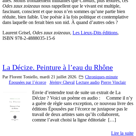
ailes. Moins frontalement militantes que
Climats
, plus tendres, ces
Odes zaux zoizeaux
nous rappellent que le vivant est multiple,
fascinant, conscient et que nous n’en sommes qu’une partie bien
réduite, bien faible. Une poésie à la fois politique et contemplative
dans laquelle on ferait bien son nid. À quand d’autres odes ?
Laurent Grisel,
Odes zaux zoizeaux
,
Les Lieux-Dits éditions
,
ISBN 978-2-4888035-15-6
La Décize. Peinture à l’eau du Rhône
Par Florent Toniello,
mardi 21 juillet 2026.
Chroniques-minute
Épousées par l’écorce
Jérémy Cheval
Lecture audio
Pierre Vinclair
Envie d’entendre tout de suite un extrait de La
Décize ? Voici un poème en audio : Comme il n’y
a guère de règle sans exception, ce nouveau livre des
éditions Épousées par l’écorce ne juxtapose pas le
travail de deux artistes sans qu’ils collaborent,
comme l’avait choisi la ligne éditoriale […]
Lire la suite