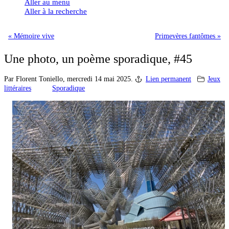
Aller au menu
Aller à la recherche
« Mémoire vive
Primevères fantômes »
Une photo, un poème sporadique, #45
Par Florent Toniello,
mercredi 14 mai 2025.
Lien permanent
Jeux
littéraires
Sporadique