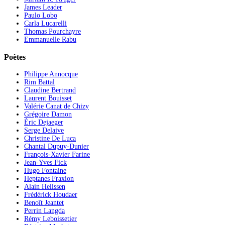
James Leader
Paulo Lobo
Carla Lucarelli
Thomas Pourchayre
Emmanuelle Rabu
Poètes
Philippe Annocque
Rim Battal
Claudine Bertrand
Laurent Bouisset
Valérie Canat de Chizy
Grégoire Damon
Éric Dejaeger
Serge Delaive
Christine De Luca
Chantal Dupuy-Dunier
François-Xavier Farine
Jean-Yves Fick
Hugo Fontaine
Heptanes Fraxion
Alain Helissen
Frédérick Houdaer
Benoît Jeantet
Perrin Langda
Rémy Leboissetier