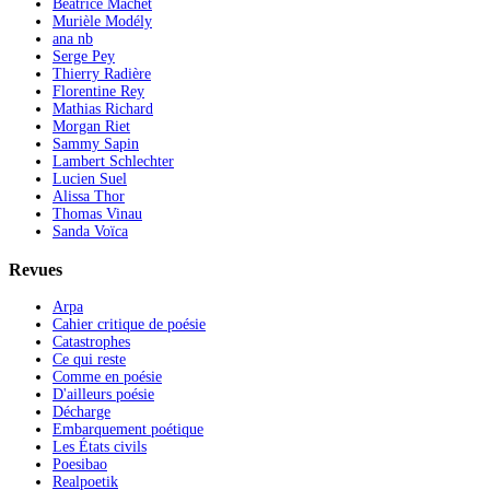
Béatrice Machet
Murièle Modély
ana nb
Serge Pey
Thierry Radière
Florentine Rey
Mathias Richard
Morgan Riet
Sammy Sapin
Lambert Schlechter
Lucien Suel
Alissa Thor
Thomas Vinau
Sanda Voïca
Revues
Arpa
Cahier critique de poésie
Catastrophes
Ce qui reste
Comme en poésie
D'ailleurs poésie
Décharge
Embarquement poétique
Les États civils
Poesibao
Realpoetik