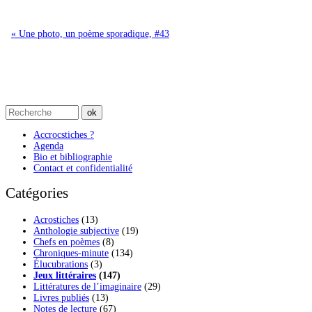
« Une photo, un poème sporadique, #43
Accrocstiches ?
Agenda
Bio et bibliographie
Contact et confidentialité
Catégories
Acrostiches
(13)
Anthologie subjective
(19)
Chefs en poèmes
(8)
Chroniques-minute
(134)
Élucubrations
(3)
Jeux littéraires
(147)
Littératures de l’imaginaire
(29)
Livres publiés
(13)
Notes de lecture
(67)