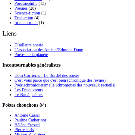
Poécinéphilie
(13)
Poèmes
(28)
Science-fiction
(1)
Traduction
(4)
In memoriam
(1)
Liens
D’ailleurs poésie
L’association des Amis d’Edmond Dune
Poètes de la planète
Incontournables généralistes
Dom Corrieras - Le Bordel des poètes
C'est vous parce que c'est bien (chronique des revues)
Poésiechroniquetamalle (chroniques des nouveaux recueils)
Les Découvreurs
Le Bar à poèmes
Poètes chouchous 8^)
Antoine Cassar
Pauline Catherinot
Hélène Fresnel
Pierre Joris
Miriam R. Krüger