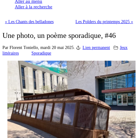
Aller au menu
Aller à la recherche
« Les Chants des belladones
Les Polders du printemps 2025 »
Une photo, un poème sporadique, #46
Par Florent Toniello,
mardi 20 mai 2025.
Lien permanent
Jeux
littéraires
Sporadique