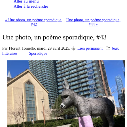
Aller au menu
Aller à la recherche
« Une photo, un poème sporadique,
Une photo, un poème sporadique,
#42
#44 »
Une photo, un poème sporadique, #43
Par Florent Toniello,
mardi 29 avril 2025.
Lien permanent
Jeux
littéraires
Sporadique