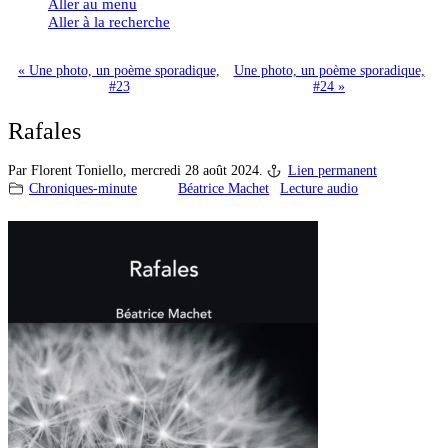
Aller au menu
Aller à la recherche
« Une photo, un poème sporadique,
Une photo, un poème sporadique,
#23
#24 »
Rafales
Par Florent Toniello,
mercredi 28 août 2024.
Lien permanent
Chroniques-minute
Béatrice Machet
Lecture audio