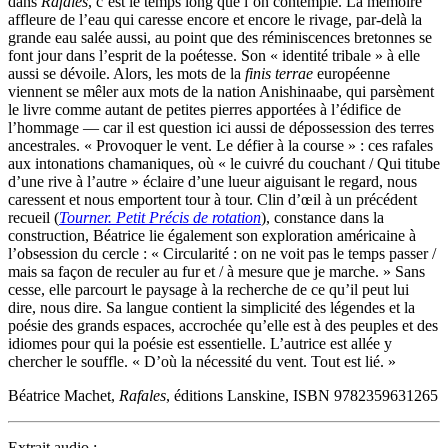
dans
Rafales
, c’est le temps long que l’on contemple. La mémoire
affleure de l’eau qui caresse encore et encore le rivage, par-delà la
grande eau salée aussi, au point que des réminiscences bretonnes se
font jour dans l’esprit de la poétesse. Son « identité tribale » à elle
aussi se dévoile. Alors, les mots de la
finis terrae
européenne
viennent se mêler aux mots de la nation Anishinaabe, qui parsèment
le livre comme autant de petites pierres apportées à l’édifice de
l’hommage — car il est question ici aussi de dépossession des terres
ancestrales. « Provoquer le vent. Le défier à la course » : ces rafales
aux intonations chamaniques, où « le cuivré du couchant / Qui titube
d’une rive à l’autre » éclaire d’une lueur aiguisant le regard, nous
caressent et nous emportent tour à tour. Clin d’œil à un précédent
recueil (
Tourner. Petit Précis de rotation
), constance dans la
construction, Béatrice lie également son exploration américaine à
l’obsession du cercle : « Circularité : on ne voit pas le temps passer /
mais sa façon de reculer au fur et / à mesure que je marche. » Sans
cesse, elle parcourt le paysage à la recherche de ce qu’il peut lui
dire, nous dire. Sa langue contient la simplicité des légendes et la
poésie des grands espaces, accrochée qu’elle est à des peuples et des
idiomes pour qui la poésie est essentielle. L’autrice est allée y
chercher le souffle. « D’où la nécessité du vent. Tout est lié. »
Béatrice Machet,
Rafales
, éditions Lanskine, ISBN 9782359631265
Extrait audio :