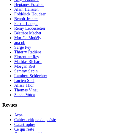
Heptanes Fraxion
Alain Helissen
Frédérick Houdaer
Benoît Jeantet
Perrin Langda
Rémy Leboissetier
Béatrice Machet
Murièle Modély
ana nb
Serge Pey
Thierry Radière
Florentine Rey
Mathias Richard
Morgan Riet
Sammy Sapin
Lambert Schlechter
Lucien Suel
Alissa Thor
Thomas Vinau
Sanda Voïca
Revues
Arpa
Cahier critique de poésie
Catastrophes
Ce qui reste