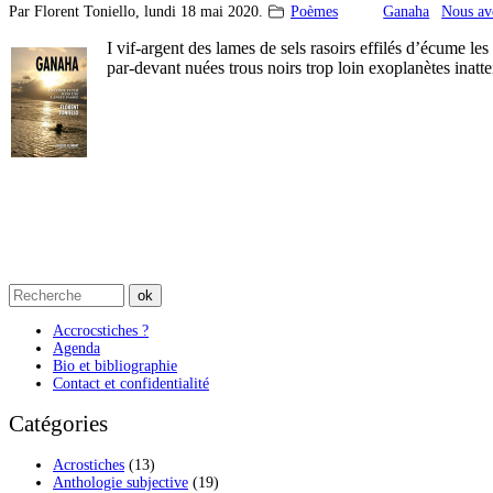
Par Florent Toniello,
lundi 18 mai 2020.
Poèmes
Ganaha
Nous av
I vif-argent des lames de sels rasoirs effilés d’écume l
par-devant nuées trous noirs trop loin exoplanètes ina
Accrocstiches ?
Agenda
Bio et bibliographie
Contact et confidentialité
Catégories
Acrostiches
(13)
Anthologie subjective
(19)