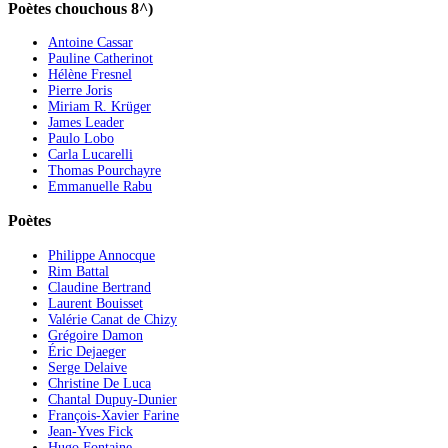
Poètes chouchous 8^)
Antoine Cassar
Pauline Catherinot
Hélène Fresnel
Pierre Joris
Miriam R. Krüger
James Leader
Paulo Lobo
Carla Lucarelli
Thomas Pourchayre
Emmanuelle Rabu
Poètes
Philippe Annocque
Rim Battal
Claudine Bertrand
Laurent Bouisset
Valérie Canat de Chizy
Grégoire Damon
Éric Dejaeger
Serge Delaive
Christine De Luca
Chantal Dupuy-Dunier
François-Xavier Farine
Jean-Yves Fick
Hugo Fontaine