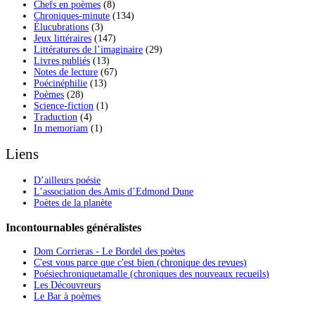
Chefs en poèmes
(8)
Chroniques-minute
(134)
Élucubrations
(3)
Jeux littéraires
(147)
Littératures de l’imaginaire
(29)
Livres publiés
(13)
Notes de lecture
(67)
Poécinéphilie
(13)
Poèmes
(28)
Science-fiction
(1)
Traduction
(4)
In memoriam
(1)
Liens
D’ailleurs poésie
L’association des Amis d’Edmond Dune
Poètes de la planète
Incontournables généralistes
Dom Corrieras - Le Bordel des poètes
C'est vous parce que c'est bien (chronique des revues)
Poésiechroniquetamalle (chroniques des nouveaux recueils)
Les Découvreurs
Le Bar à poèmes