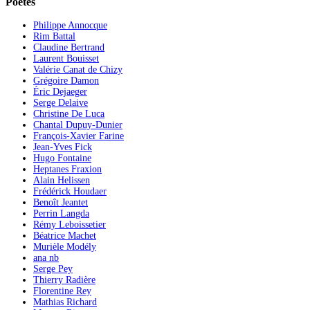
Poètes
Philippe Annocque
Rim Battal
Claudine Bertrand
Laurent Bouisset
Valérie Canat de Chizy
Grégoire Damon
Éric Dejaeger
Serge Delaive
Christine De Luca
Chantal Dupuy-Dunier
François-Xavier Farine
Jean-Yves Fick
Hugo Fontaine
Heptanes Fraxion
Alain Helissen
Frédérick Houdaer
Benoît Jeantet
Perrin Langda
Rémy Leboissetier
Béatrice Machet
Murièle Modély
ana nb
Serge Pey
Thierry Radière
Florentine Rey
Mathias Richard