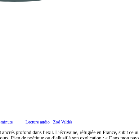
-minute
Lecture audio
Zoé Valdés
 ancrés profond dans l’exil. L’écrivaine, réfugiée en France, subit celu
urs. Rien de poétique ou d’allusif à son explication : « Dans mon pays 