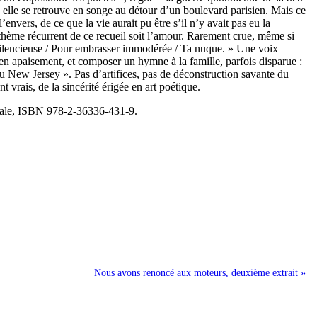
 elle se retrouve en songe au détour d’un boulevard parisien. Mais ce
envers, de ce que la vie aurait pu être s’il n’y avait pas eu la
 thème récurrent de ce recueil soit l’amour. Rarement crue, même si
t silencieuse / Pour embrasser immodérée / Ta nuque. » Une voix
n, en apaisement, et composer un hymne à la famille, parfois disparue :
du New Jersey ». Pas d’artifices, pas de déconstruction savante du
t vrais, de la sincérité érigée en art poétique.
riale, ISBN 978-2-36336-431-9.
Nous avons renoncé aux moteurs, deuxième extrait »