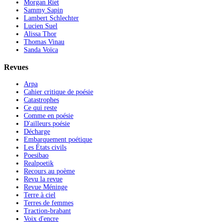
Morgan Riet
Sammy Sapin
Lambert Schlechter
Lucien Suel
Alissa Thor
Thomas Vinau
Sanda Voïca
Revues
Arpa
Cahier critique de poésie
Catastrophes
Ce qui reste
Comme en poésie
D'ailleurs poésie
Décharge
Embarquement poétique
Les États civils
Poesibao
Realpoetik
Recours au poème
Revu la revue
Revue Méninge
Terre à ciel
Terres de femmes
Traction-brabant
Voix d'encre