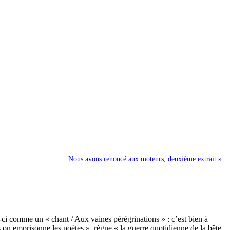
Nous avons renoncé aux moteurs, deuxième extrait »
i-ci comme un « chant / Aux vaines pérégrinations » : c’est bien à
on emprisonne les poètes », règne « la guerre quotidienne de la bête