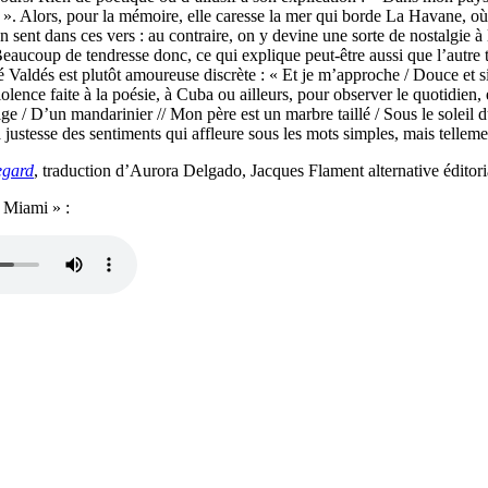
». Alors, pour la mémoire, elle caresse la mer qui borde La Havane, où
 sent dans ces vers : au contraire, on y devine une sorte de nostalgie à l’
Beaucoup de tendresse donc, ce qui explique peut-être aussi que l’autre
Zoé Valdés est plutôt amoureuse discrète : « Et je m’approche / Douce e
 violence faite à la poésie, à Cuba ou ailleurs, pour observer le quotidie
ge / D’un mandarinier // Mon père est un marbre taillé / Sous le soleil 
 justesse des sentiments qui affleure sous les mots simples, mais tellemen
egard
, traduction d’Aurora Delgado, Jacques Flament alternative édito
 Miami » :