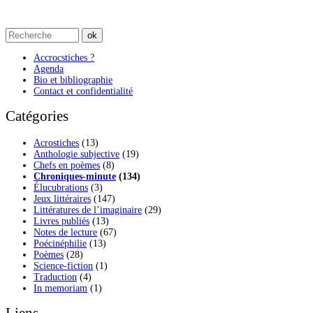
Accrocstiches ?
Agenda
Bio et bibliographie
Contact et confidentialité
Catégories
Acrostiches
(13)
Anthologie subjective
(19)
Chefs en poèmes
(8)
Chroniques-minute
(134)
Élucubrations
(3)
Jeux littéraires
(147)
Littératures de l’imaginaire
(29)
Livres publiés
(13)
Notes de lecture
(67)
Poécinéphilie
(13)
Poèmes
(28)
Science-fiction
(1)
Traduction
(4)
In memoriam
(1)