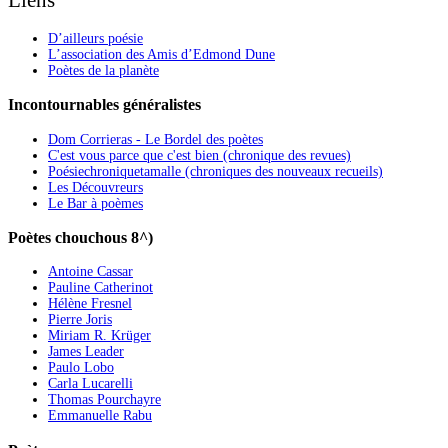
Liens
D’ailleurs poésie
L’association des Amis d’Edmond Dune
Poètes de la planète
Incontournables généralistes
Dom Corrieras - Le Bordel des poètes
C'est vous parce que c'est bien (chronique des revues)
Poésiechroniquetamalle (chroniques des nouveaux recueils)
Les Découvreurs
Le Bar à poèmes
Poètes chouchous 8^)
Antoine Cassar
Pauline Catherinot
Hélène Fresnel
Pierre Joris
Miriam R. Krüger
James Leader
Paulo Lobo
Carla Lucarelli
Thomas Pourchayre
Emmanuelle Rabu