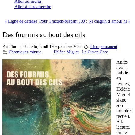
Aller au menu
Aller à la recherche
« Ligne de défense
Pour Traction-brabant 100 : Ni chagrin d’amour ni »
Des fourmis au bout des cils
Par Florent Toniello,
lundi 19 septembre 2022.
Lien permanent
Chroniques-minute
Hélène Miguet
Le Citron Gare
Après
avoir
publié
en
revues,
Hélène
Miguet
signe
son
premier
recueil.
À la
lecture,
on ne