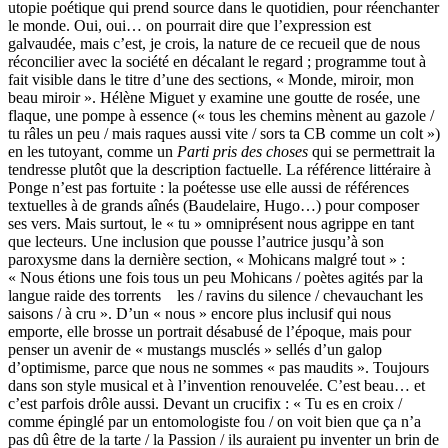
utopie poétique qui prend source dans le quotidien, pour réenchanter
le monde. Oui, oui… on pourrait dire que l’expression est
galvaudée, mais c’est, je crois, la nature de ce recueil que de nous
réconcilier avec la société en décalant le regard ; programme tout à
fait visible dans le titre d’une des sections, « Monde, miroir, mon
beau miroir ». Hélène Miguet y examine une goutte de rosée, une
flaque, une pompe à essence (« tous les chemins mènent au gazole /
tu râles un peu / mais raques aussi vite / sors ta CB comme un colt »)
en les tutoyant, comme un
Parti pris des choses
qui se permettrait la
tendresse plutôt que la description factuelle. La référence littéraire à
Ponge n’est pas fortuite : la poétesse use elle aussi de références
textuelles à de grands aînés (Baudelaire, Hugo…) pour composer
ses vers. Mais surtout, le « tu » omniprésent nous agrippe en tant
que lecteurs. Une inclusion que pousse l’autrice jusqu’à son
paroxysme dans la dernière section, « Mohicans malgré tout » :
« Nous étions une fois tous un peu Mohicans / poètes agités par la
langue raide des torrents les / ravins du silence / chevauchant les
saisons / à cru ». D’un « nous » encore plus inclusif qui nous
emporte, elle brosse un portrait désabusé de l’époque, mais pour
penser un avenir de « mustangs musclés » sellés d’un galop
d’optimisme, parce que nous ne sommes « pas maudits ». Toujours
dans son style musical et à l’invention renouvelée. C’est beau… et
c’est parfois drôle aussi. Devant un crucifix : « Tu es en croix /
comme épinglé par un entomologiste fou / on voit bien que ça n’a
pas dû être de la tarte / la Passion / ils auraient pu inventer un brin de