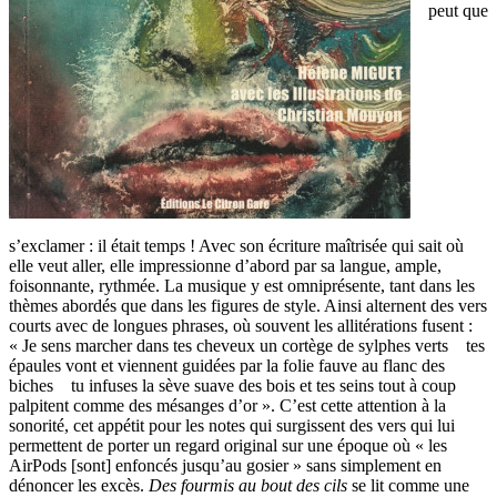
peut que
s’exclamer : il était temps ! Avec son écriture maîtrisée qui sait où
elle veut aller, elle impressionne d’abord par sa langue, ample,
foisonnante, rythmée. La musique y est omniprésente, tant dans les
thèmes abordés que dans les figures de style. Ainsi alternent des vers
courts avec de longues phrases, où souvent les allitérations fusent :
« Je sens marcher dans tes cheveux un cortège de sylphes verts tes
épaules vont et viennent guidées par la folie fauve au flanc des
biches tu infuses la sève suave des bois et tes seins tout à coup
palpitent comme des mésanges d’or ». C’est cette attention à la
sonorité, cet appétit pour les notes qui surgissent des vers qui lui
permettent de porter un regard original sur une époque où « les
AirPods [sont] enfoncés jusqu’au gosier » sans simplement en
dénoncer les excès.
Des fourmis au bout des cils
se lit comme une