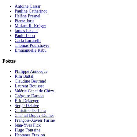
Antoine Cassar
Pauline Catherinot
Hélène Fresnel
Pierre Joris
Miriam R. Krüger
James Leader
Paulo Lobo
Carla Lucarelli
Thomas Pourchayre
Emmanuelle Rabu
Poètes
Philippe Annocque
Rim Battal
Claudine Bertrand
Laurent Bouisset
Valérie Canat de Chizy
Grégoire Damon
Éric Dejaeger
Serge Delaive
Christine De Luca
Chantal Dupuy-Dunier
François-Xavier Farine
Jean-Yves Fick
Hugo Fontaine
Heptanes Fraxion