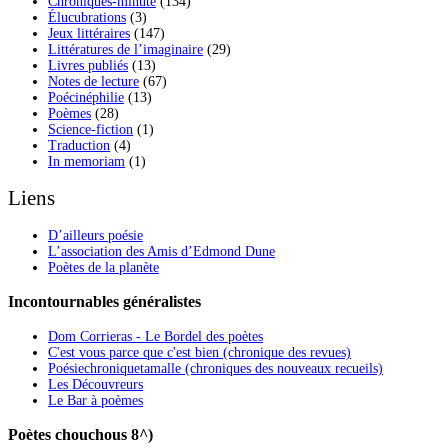
Chroniques-minute
(134)
Élucubrations
(3)
Jeux littéraires
(147)
Littératures de l’imaginaire
(29)
Livres publiés
(13)
Notes de lecture
(67)
Poécinéphilie
(13)
Poèmes
(28)
Science-fiction
(1)
Traduction
(4)
In memoriam
(1)
Liens
D’ailleurs poésie
L’association des Amis d’Edmond Dune
Poètes de la planète
Incontournables généralistes
Dom Corrieras - Le Bordel des poètes
C'est vous parce que c'est bien (chronique des revues)
Poésiechroniquetamalle (chroniques des nouveaux recueils)
Les Découvreurs
Le Bar à poèmes
Poètes chouchous 8^)