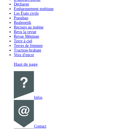
Décharge
Embarquement poétique
Les États civils
Poesibao
Realpoetik
Recours au poème
Revu la revue
Revue Méninge
Terre à ciel
Terres de femmes
Traction-brabant
Voix d'encre
Haut de page
Infos
Contact