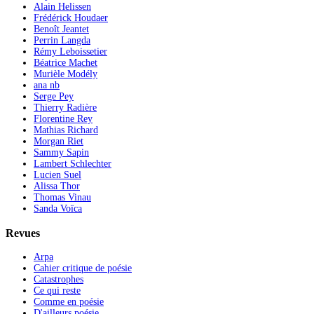
Alain Helissen
Frédérick Houdaer
Benoît Jeantet
Perrin Langda
Rémy Leboissetier
Béatrice Machet
Murièle Modély
ana nb
Serge Pey
Thierry Radière
Florentine Rey
Mathias Richard
Morgan Riet
Sammy Sapin
Lambert Schlechter
Lucien Suel
Alissa Thor
Thomas Vinau
Sanda Voïca
Revues
Arpa
Cahier critique de poésie
Catastrophes
Ce qui reste
Comme en poésie
D'ailleurs poésie