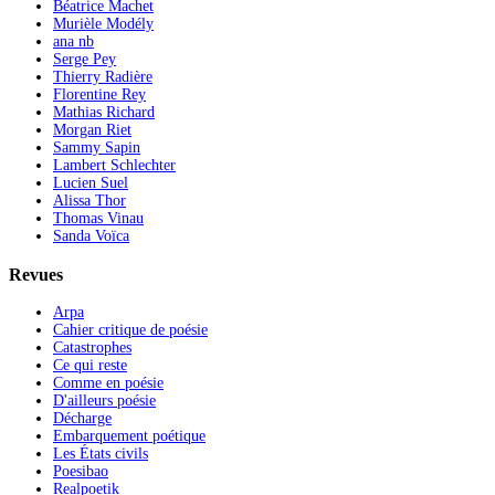
Béatrice Machet
Murièle Modély
ana nb
Serge Pey
Thierry Radière
Florentine Rey
Mathias Richard
Morgan Riet
Sammy Sapin
Lambert Schlechter
Lucien Suel
Alissa Thor
Thomas Vinau
Sanda Voïca
Revues
Arpa
Cahier critique de poésie
Catastrophes
Ce qui reste
Comme en poésie
D'ailleurs poésie
Décharge
Embarquement poétique
Les États civils
Poesibao
Realpoetik