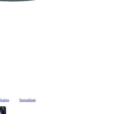
éraires
Sporadique