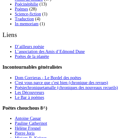
Poécinéphilie
(13)
Poèmes
(28)
Science-fiction
(1)
Traduction
(4)
In memoriam
(1)
Liens
D’ailleurs poésie
L’association des Amis d’Edmond Dune
Poètes de la planète
Incontournables généralistes
Dom Corrieras - Le Bordel des poètes
C'est vous parce que c'est bien (chronique des revues)
Poésiechroniquetamalle (chroniques des nouveaux recueils)
Les Découvreurs
Le Bar à poèmes
Poètes chouchous 8^)
Antoine Cassar
Pauline Catherinot
Hélène Fresnel
Pierre Joris