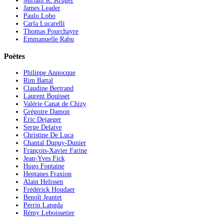
Miriam R. Krüger
James Leader
Paulo Lobo
Carla Lucarelli
Thomas Pourchayre
Emmanuelle Rabu
Poètes
Philippe Annocque
Rim Battal
Claudine Bertrand
Laurent Bouisset
Valérie Canat de Chizy
Grégoire Damon
Éric Dejaeger
Serge Delaive
Christine De Luca
Chantal Dupuy-Dunier
François-Xavier Farine
Jean-Yves Fick
Hugo Fontaine
Heptanes Fraxion
Alain Helissen
Frédérick Houdaer
Benoît Jeantet
Perrin Langda
Rémy Leboissetier