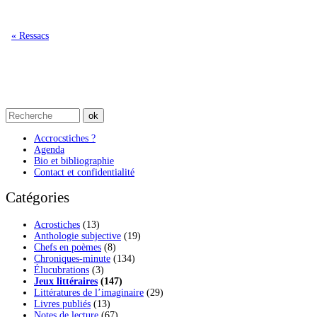
« Ressacs
Accrocstiches ?
Agenda
Bio et bibliographie
Contact et confidentialité
Catégories
Acrostiches
(13)
Anthologie subjective
(19)
Chefs en poèmes
(8)
Chroniques-minute
(134)
Élucubrations
(3)
Jeux littéraires
(147)
Littératures de l’imaginaire
(29)
Livres publiés
(13)
Notes de lecture
(67)