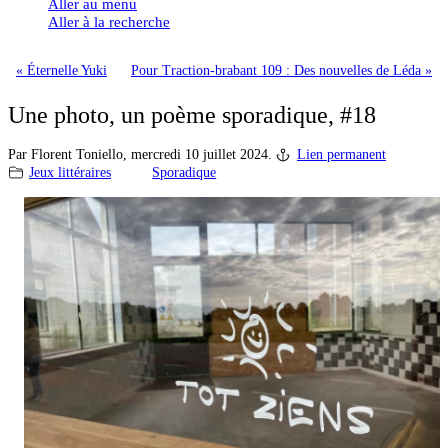
Aller au menu
Aller à la recherche
« Éternelle Yuki
Pour Traction-brabant 109 : Des nouvelles de Léda »
Une photo, un poème sporadique, #18
Par Florent Toniello,
mercredi 10 juillet 2024.
Lien permanent
Jeux littéraires
Sporadique