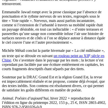
retrouveront.
Emmanuèle Jawad rompt avec la prose classique par l’absence de
ponctuation et le rythme nerveux de ses textes, regroupés sous le
titre « Voie rapide ». Nerveux, mais aussi parfois incantatoire,
comme si l’extension de l’urbanité à travers sa mobilité rapide était
un paysage désirable, en tout cas inéluctable : « d’entre terrasses et
passerelles qu’une sauge non comestible infuse l’air une histoire de
surfaces neuves et de côtés si l’on se déplace autour à distance égale
le ciel couvre l’une et l’autre provisoirement ».
Michèle Métail conclut la partie hivernale par « La cité millénaire »,
e
un texte qui se déroule en suivant
un rouleau peint au XII
siècle en
Chine
. On s’aventure dans le paysage par les mots ; la lecture n’est
cependant pas facilitée par une écriture entièrement en capitales, les
courts fragments descriptifs étant séparés par des tirets.
Soutenue par la DRAC Grand Est et la région Grand Est, la revue
est impeccablement réalisée et ne propose, comme déjà évoqué, que
des textes inédits. Son contenu est résolument divers, ce qui permet
de satisfaire les goûts différents en matière de poésie.
Animal. Poésies d’aujourd’hui
, hiver 2022 + reproduction de
l’édition en ligne du printemps 2022, 153 p., 25 €, ISSN 2803-4902,
ISBN 978-2-9581026-0-9