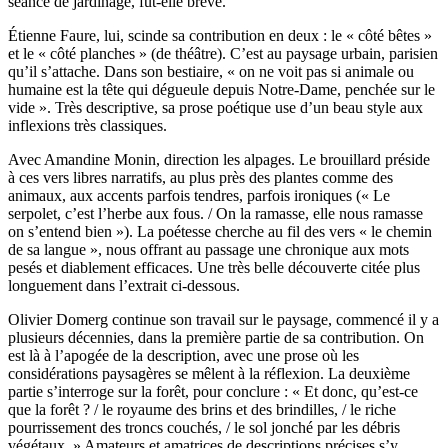
séance de jardinage, fût-elle brève.
Étienne Faure, lui, scinde sa contribution en deux : le « côté bêtes »
et le « côté planches » (de théâtre). C’est au paysage urbain, parisien
qu’il s’attache. Dans son bestiaire, « on ne voit pas si animale ou
humaine est la tête qui dégueule depuis Notre-Dame, penchée sur le
vide ». Très descriptive, sa prose poétique use d’un beau style aux
inflexions très classiques.
Avec Amandine Monin, direction les alpages. Le brouillard préside
à ces vers libres narratifs, au plus près des plantes comme des
animaux, aux accents parfois tendres, parfois ironiques (« Le
serpolet, c’est l’herbe aux fous. / On la ramasse, elle nous ramasse
on s’entend bien »). La poétesse cherche au fil des vers « le chemin
de sa langue », nous offrant au passage une chronique aux mots
pesés et diablement efficaces. Une très belle découverte citée plus
longuement dans l’extrait ci-dessous.
Olivier Domerg continue son travail sur le paysage, commencé il y a
plusieurs décennies, dans la première partie de sa contribution. On
est là à l’apogée de la description, avec une prose où les
considérations paysagères se mêlent à la réflexion. La deuxième
partie s’interroge sur la forêt, pour conclure : « Et donc, qu’est-ce
que la forêt ? / le royaume des brins et des brindilles, / le riche
pourrissement des troncs couchés, / le sol jonché par les débris
végétaux. » Amateurs et amatrices de descriptions précises s’y