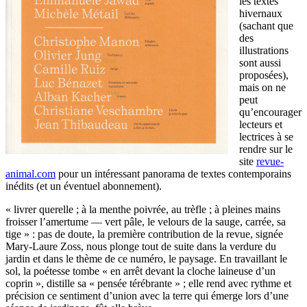
les textes
hivernaux
(sachant que
des
illustrations
sont aussi
proposées),
mais on ne
peut
qu’encourager
lecteurs et
lectrices à se
rendre sur le
site
revue-
animal.com
pour un intéressant panorama de textes contemporains
inédits (et un éventuel abonnement).
« livrer querelle ; à la menthe poivrée, au trèfle ; à pleines mains
froisser l’amertume — vert pâle, le velours de la sauge, carrée, sa
tige » : pas de doute, la première contribution de la revue, signée
Mary-Laure Zoss, nous plonge tout de suite dans la verdure du
jardin et dans le thème de ce numéro, le paysage. En travaillant le
sol, la poétesse tombe « en arrêt devant la cloche laineuse d’un
coprin », distille sa « pensée térébrante » ; elle rend avec rythme et
précision ce sentiment d’union avec la terre qui émerge lors d’une