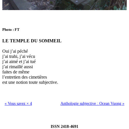
Photo : FT
LE TEMPLE DU SOMMEIL
Oui j’ai péché
j’ai trahi, j’ai vécu
j’ai aimé et j’ai tué
j’ai rimaillé aussi
faites de même
l’entretien des cimetières
est une notion toute subjective.
« Vous savez × 4
Anthologie subjective : Ocean Vuong »
ISSN 2418-4691