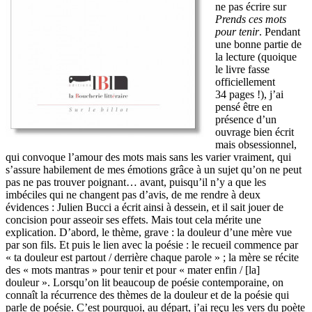
ne pas écrire sur
Prends ces mots
pour tenir
. Pendant
une bonne partie de
la lecture (quoique
le livre fasse
officiellement
34 pages !), j’ai
pensé être en
présence d’un
ouvrage bien écrit
mais obsessionnel,
qui convoque l’amour des mots mais sans les varier vraiment, qui
s’assure habilement de mes émotions grâce à un sujet qu’on ne peut
pas ne pas trouver poignant… avant, puisqu’il n’y a que les
imbéciles qui ne changent pas d’avis, de me rendre à deux
évidences : Julien Bucci a écrit ainsi à dessein, et il sait jouer de
concision pour asseoir ses effets. Mais tout cela mérite une
explication. D’abord, le thème, grave : la douleur d’une mère vue
par son fils. Et puis le lien avec la poésie : le recueil commence par
« ta douleur est partout / derrière chaque parole » ; la mère se récite
des « mots mantras » pour tenir et pour « mater enfin / [la]
douleur ». Lorsqu’on lit beaucoup de poésie contemporaine, on
connaît la récurrence des thèmes de la douleur et de la poésie qui
parle de poésie. C’est pourquoi, au départ, j’ai reçu les vers du poète