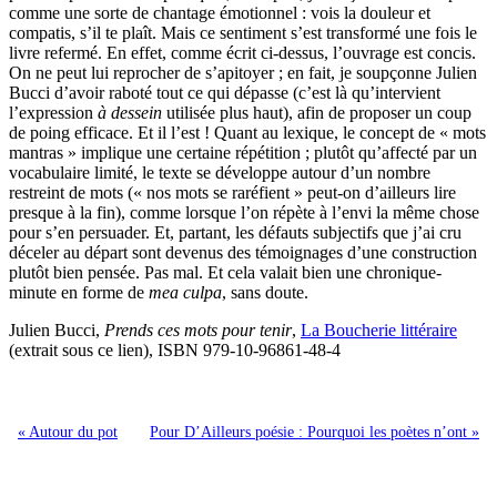
comme une sorte de chantage émotionnel : vois la douleur et
compatis, s’il te plaît. Mais ce sentiment s’est transformé une fois le
livre refermé. En effet, comme écrit ci-dessus, l’ouvrage est concis.
On ne peut lui reprocher de s’apitoyer ; en fait, je soupçonne Julien
Bucci d’avoir raboté tout ce qui dépasse (c’est là qu’intervient
l’expression
à dessein
utilisée plus haut), afin de proposer un coup
de poing efficace. Et il l’est ! Quant au lexique, le concept de « mots
mantras » implique une certaine répétition ; plutôt qu’affecté par un
vocabulaire limité, le texte se développe autour d’un nombre
restreint de mots (« nos mots se raréfient » peut-on d’ailleurs lire
presque à la fin), comme lorsque l’on répète à l’envi la même chose
pour s’en persuader. Et, partant, les défauts subjectifs que j’ai cru
déceler au départ sont devenus des témoignages d’une construction
plutôt bien pensée. Pas mal. Et cela valait bien une chronique-
minute en forme de
mea culpa
, sans doute.
Julien Bucci,
Prends ces mots pour tenir
,
La Boucherie littéraire
(extrait sous ce lien), ISBN 979-10-96861-48-4
« Autour du pot
Pour D’Ailleurs poésie : Pourquoi les poètes n’ont »