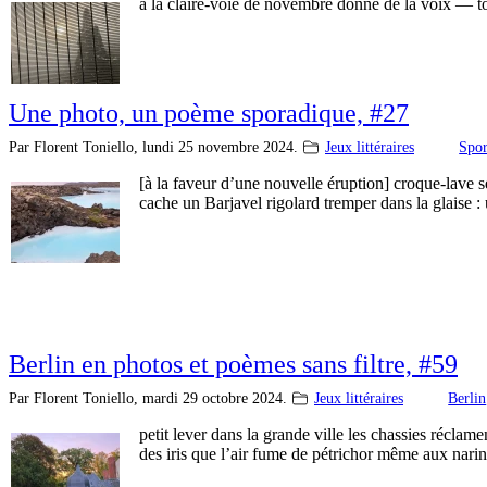
à la claire-voie de novembre donne de la voix — tou
Une photo, un poème sporadique, #27
Par Florent Toniello,
lundi 25 novembre 2024.
Jeux littéraires
Spor
[à la faveur d’une nouvelle éruption] croque-lave se
cache un Barjavel rigolard tremper dans la glaise
Berlin en photos et poèmes sans filtre, #59
Par Florent Toniello,
mardi 29 octobre 2024.
Jeux littéraires
Berlin
petit lever dans la grande ville les chassies réclam
des iris que l’air fume de pétrichor même aux nari