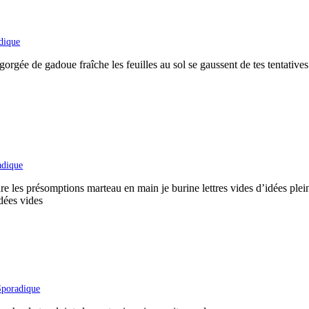
dique
gorgée de gadoue fraîche les feuilles au sol se gaussent de tes tentatives st
adique
ure les présomptions marteau en main je burine lettres vides d’idées ple
idées vides
Sporadique