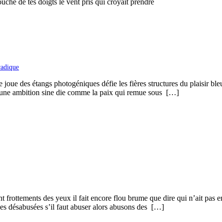
che de tes doigts le vent pris qui croyait prendre
adique
 joue des étangs photogéniques défie les fières structures du plaisir ble
 : une ambition sine die comme la paix qui remue sous […]
ent frottements des yeux il fait encore flou brume que dire qui n’ait pas e
nes désabusées s’il faut abuser alors abusons des […]