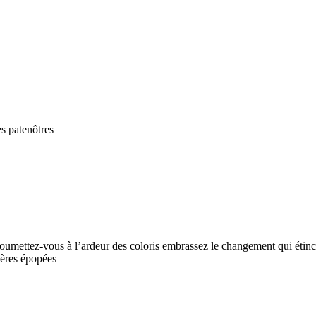
es patenôtres
oumettez-vous à l’ardeur des coloris embrassez le changement qui étincel
ières épopées