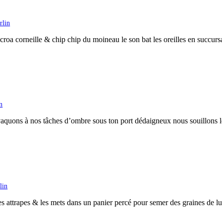
rlin
croa corneille & chip chip du moineau le son bat les oreilles en succur
n
vaquons à nos tâches d’ombre sous ton port dédaigneux nous souillons l
lin
les attrapes & les mets dans un panier percé pour semer des graines de l