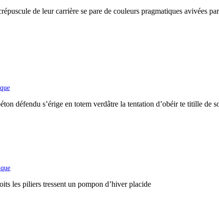
crépuscule de leur carrière se pare de couleurs pragmatiques avivées par 
ique
ton défendu s’érige en totem verdâtre la tentation d’obéir te titille de
ique
roits les piliers tressent un pompon d’hiver placide