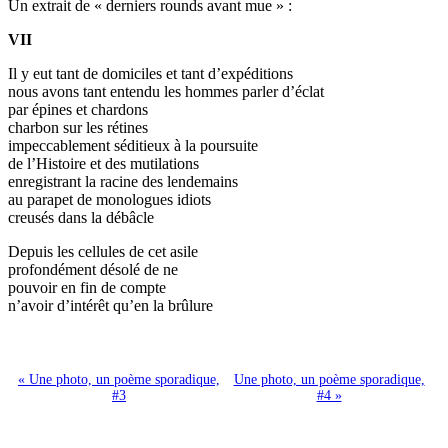
Un extrait de « derniers rounds avant mue » :
VII
Il y eut tant de domiciles et tant d’expéditions
nous avons tant entendu les hommes parler d’éclat
par épines et chardons
charbon sur les rétines
impeccablement séditieux à la poursuite
de l’Histoire et des mutilations
enregistrant la racine des lendemains
au parapet de monologues idiots
creusés dans la débâcle
Depuis les cellules de cet asile
profondément désolé de ne
pouvoir en fin de compte
n’avoir d’intérêt qu’en la brûlure
« Une photo, un poème sporadique,
Une photo, un poème sporadique,
#3
#4 »