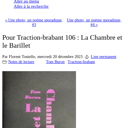
Aller au menu
Aller à la recherche
« Une photo, un poème sporadique,
Une photo, un poème sporadique,
#3
#4 »
Pour Traction-brabant 106 : La Chambre et
le Barillet
Par Florent Toniello,
mercredi 20 décembre 2023.
Lien permanent
Notes de lecture
Tom Buron
Traction-brabant