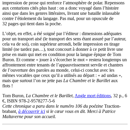
impression de prose qui renforce l’atmosphère de polar. Repensons
aux centurions cités plus haut : on a donc voyagé dans l’histoire
ainsi que dans les genres littéraires, livrant une bataille inlassable
contre l’étiolement du langage. Pas mal, pour un opuscule de
32 pages qui tient dans la poche.
L’objet, en effet, a été soigné par l’éditeur : dimensions adéquates
pour un transport aisé (le transport des sens étant assuré par l’auteur,
cela va de soi), coin supérieur arrondi, belle impression en tirage
limité (ne tardez pas…), tout concourt à donner à ce petit livre une
prise en main qui met en condition pour la langue épique de Tom
Buron. Et comme « jouer à s’écorcher le mot » restera longtemps un
affrontement entre tenants de l’appauvrissement servile et chantres
de l’ouverture des paroles au monde, celui-ci conclut avec les
mêmes vocables que ceux qu’il a utilisés au départ : « ad undas »,
mais que surtout l’on ne jette pas
La Chambre et le Barillet
aux
flots !
Tom Buron,
La Chambre et le Barillet
,
Angle mort éditions
, 32 p., 6
€, ISBN 978-2-9578277-5-6
Cette chronique a paru dans le numéro 106 du poézine
Traction-
brabant
,
à découvrir ici
si le cœur vous en dit. Merci à Patrice
Maltaverne pour son accueil.