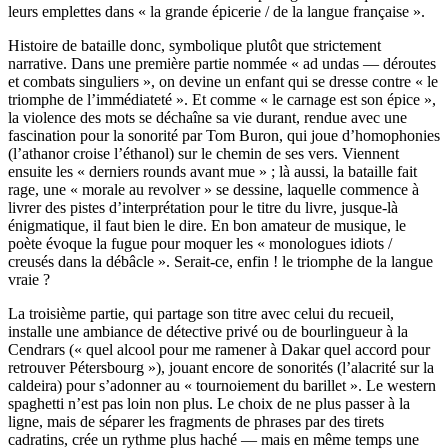
leurs emplettes dans « la grande épicerie / de la langue française ».
Histoire de bataille donc, symbolique plutôt que strictement
narrative. Dans une première partie nommée « ad undas — déroutes
et combats singuliers », on devine un enfant qui se dresse contre « le
triomphe de l’immédiateté ». Et comme « le carnage est son épice »,
la violence des mots se déchaîne sa vie durant, rendue avec une
fascination pour la sonorité par Tom Buron, qui joue d’homophonies
(l’athanor croise l’éthanol) sur le chemin de ses vers. Viennent
ensuite les « derniers rounds avant mue » ; là aussi, la bataille fait
rage, une « morale au revolver » se dessine, laquelle commence à
livrer des pistes d’interprétation pour le titre du livre, jusque-là
énigmatique, il faut bien le dire. En bon amateur de musique, le
poète évoque la fugue pour moquer les « monologues idiots /
creusés dans la débâcle ». Serait-ce, enfin ! le triomphe de la langue
vraie ?
La troisième partie, qui partage son titre avec celui du recueil,
installe une ambiance de détective privé ou de bourlingueur à la
Cendrars (« quel alcool pour me ramener à Dakar quel accord pour
retrouver Pétersbourg »), jouant encore de sonorités (l’alacrité sur la
caldeira) pour s’adonner au « tournoiement du barillet ». Le western
spaghetti n’est pas loin non plus. Le choix de ne plus passer à la
ligne, mais de séparer les fragments de phrases par des tirets
cadratins, crée un rythme plus haché — mais en même temps une