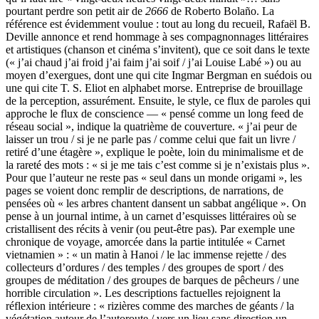
pourtant perdre son petit air de
2666
de Roberto Bolaño. La
référence est évidemment voulue : tout au long du recueil, Rafaël B.
Deville annonce et rend hommage à ses compagnonnages littéraires
et artistiques (chanson et cinéma s’invitent), que ce soit dans le texte
(« j’ai chaud j’ai froid j’ai faim j’ai soif / j’ai Louise Labé ») ou au
moyen d’exergues, dont une qui cite Ingmar Bergman en suédois ou
une qui cite T. S. Eliot en alphabet morse. Entreprise de brouillage
de la perception, assurément. Ensuite, le style, ce flux de paroles qui
approche le flux de conscience — « pensé comme un long feed de
réseau social », indique la quatrième de couverture. « j’ai peur de
laisser un trou / si je ne parle pas / comme celui que fait un livre /
retiré d’une étagère », explique le poète, loin du minimalisme et de
la rareté des mots : « si je me tais c’est comme si je n’existais plus ».
Pour que l’auteur ne reste pas « seul dans un monde origami », les
pages se voient donc remplir de descriptions, de narrations, de
pensées où « les arbres chantent dansent un sabbat angélique ». On
pense à un journal intime, à un carnet d’esquisses littéraires où se
cristallisent des récits à venir (ou peut-être pas). Par exemple une
chronique de voyage, amorcée dans la partie intitulée « Carnet
vietnamien » : « un matin à Hanoi / le lac immense rejette / des
collecteurs d’ordures / des temples / des groupes de sport / des
groupes de méditation / des groupes de barques de pêcheurs / une
horrible circulation ». Les descriptions factuelles rejoignent la
réflexion intérieure : « rizières comme des marches de géants / la
végétation autour de l’autoroute / vers un lieu sans direction un