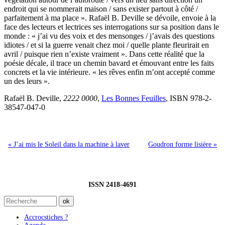
endroit qui se nommerait maison / sans exister partout à côté /
parfaitement à ma place ». Rafaël B. Deville se dévoile, envoie à la
face des lecteurs et lectrices ses interrogations sur sa position dans le
monde : « j’ai vu des voix et des mensonges / j’avais des questions
idiotes / et si la guerre venait chez moi / quelle plante fleurirait en
avril / puisque rien n’existe vraiment ». Dans cette réalité que la
poésie décale, il trace un chemin bavard et émouvant entre les faits
concrets et la vie intérieure. « les rêves enfin m’ont accepté comme
un des leurs ».
Rafaël B. Deville,
2222 0000
,
Les Bonnes Feuilles
, ISBN 978-2-
38547-047-0
« J’ai mis le Soleil dans la machine à laver
Goudron forme lisière »
ISSN 2418-4691
Accrocstiches ?