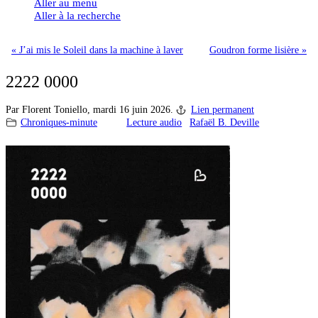
Aller au menu
Aller à la recherche
« J’ai mis le Soleil dans la machine à laver
Goudron forme lisière »
2222 0000
Par Florent Toniello,
mardi 16 juin 2026.
Lien permanent
Chroniques-minute
Lecture audio
Rafaël B. Deville