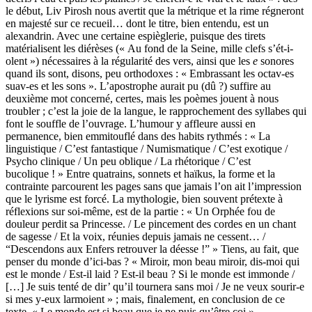
le début, Liv Pirosh nous avertit que la métrique et la rime régneront
en majesté sur ce recueil… dont le titre, bien entendu, est un
alexandrin. Avec une certaine espièglerie, puisque des tirets
matérialisent les diérèses (« Au fond de la Seine, mille clefs s’ét-i-
olent ») nécessaires à la régularité des vers, ainsi que les
e
sonores
quand ils sont, disons, peu orthodoxes : « Embrassant les octav-es
suav-es et les sons ». L’apostrophe aurait pu (dû ?) suffire au
deuxième mot concerné, certes, mais les poèmes jouent à nous
troubler ; c’est la joie de la langue, le rapprochement des syllabes qui
font le souffle de l’ouvrage. L’humour y affleure aussi en
permanence, bien emmitouflé dans des habits rythmés : « La
linguistique / C’est fantastique / Numismatique / C’est exotique /
Psycho clinique / Un peu oblique / La rhétorique / C’est
bucolique ! » Entre quatrains, sonnets et haïkus, la forme et la
contrainte parcourent les pages sans que jamais l’on ait l’impression
que le lyrisme est forcé. La mythologie, bien souvent prétexte à
réflexions sur soi-même, est de la partie : « Un Orphée fou de
douleur perdit sa Princesse. / Le pincement des cordes en un chant
de sagesse / Et la voix, réunies depuis jamais ne cessent… /
“Descendons aux Enfers retrouver la déesse !” » Tiens, au fait, que
penser du monde d’ici-bas ? « Miroir, mon beau miroir, dis-moi qui
est le monde / Est-il laid ? Est-il beau ? Si le monde est immonde /
[…] Je suis tenté de dir’ qu’il tournera sans moi / Je ne veux sourir-e
si mes y-eux larmoient » ; mais, finalement, en conclusion de ce
texte, « Le monde est si beau que je ne puis qu’être coi ».