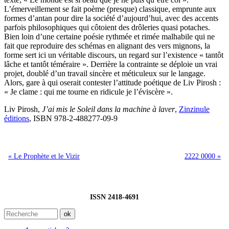
L’émerveillement se fait poème (presque) classique, emprunte aux
formes d’antan pour dire la société d’aujourd’hui, avec des accents
parfois philosophiques qui côtoient des drôleries quasi potaches.
Bien loin d’une certaine poésie rythmée et rimée malhabile qui ne
fait que reproduire des schémas en alignant des vers mignons, la
forme sert ici un véritable discours, un regard sur l’existence « tantôt
lâche et tantôt téméraire ». Derrière la contrainte se déploie un vrai
projet, doublé d’un travail sincère et méticuleux sur le langage.
Alors, gare à qui oserait contester l’attitude poétique de Liv Pirosh :
« Je clame : qui me tourne en ridicule je l’éviscère ».
Liv Pirosh,
J’ai mis le Soleil dans la machine à laver
,
Zinzinule
éditions
, ISBN 978-2-488277-09-9
« Le Prophète et le Vizir
2222 0000 »
ISSN 2418-4691