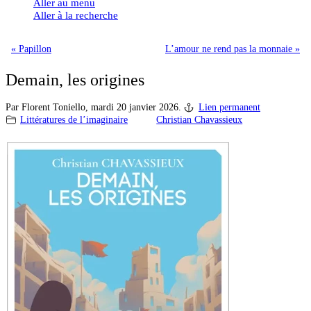
Aller au menu
Aller à la recherche
« Papillon
L’amour ne rend pas la monnaie »
Demain, les origines
Par Florent Toniello,
mardi 20 janvier 2026.
Lien permanent
Littératures de l’imaginaire
Christian Chavassieux