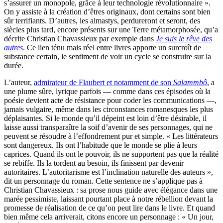
s’assurer un monopole, grâce à leur technologie révolutionnaire ».
On y assiste à la création d’êtres originaux, dont certains sont bien
sûr terrifiants. D’autres, les almastys, perdureront et seront, des
siècles plus tard, encore présents sur une Terre métamorphosée, qu’a
décrite Christian Chavassieux par exemple dans
Je suis le rêve des
autres
. Ce lien ténu mais réel entre livres apporte un surcroît de
substance certain, le sentiment de voir un cycle se construire sur la
durée.
L’auteur,
admirateur de Flaubert et notamment de son
Salammbô
, a
une plume sûre, lyrique parfois — comme dans ces épisodes où la
poésie devient acte de résistance pour coder les communications —,
jamais vulgaire, même dans les circonstances romanesques les plus
déplaisantes. Si le monde qu’il dépeint est loin d’être désirable, il
laisse aussi transparaître la soif d’avenir de ses personnages, qui ne
peuvent se résoudre à l’effondrement pur et simple. « Les littérateurs
sont dangereux. Ils ont l’habitude que le monde se plie à leurs
caprices. Quand ils ont le pouvoir, ils ne supportent pas que la réalité
se rebiffe. Ils la tordent au besoin, ils finissent par devenir
autoritaires. L’autoritarisme est l’inclination naturelle des auteurs »,
dit un personnage du roman. Cette sentence ne s’applique pas à
Christian Chavassieux : sa prose nous guide avec élégance dans une
marée pessimiste, laissant pourtant place à notre rébellion devant la
promesse de réalisation de ce qu’on peut lire dans le livre. Et quand
bien même cela arriverait, citons encore un personnage : « Un jour,