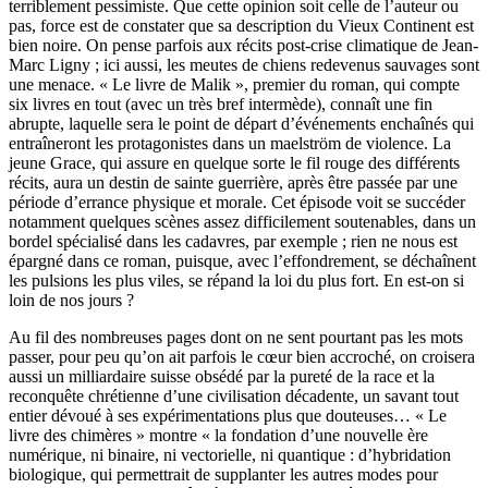
terriblement pessimiste. Que cette opinion soit celle de l’auteur ou
pas, force est de constater que sa description du Vieux Continent est
bien noire. On pense parfois aux récits post-crise climatique de Jean-
Marc Ligny ; ici aussi, les meutes de chiens redevenus sauvages sont
une menace. « Le livre de Malik », premier du roman, qui compte
six livres en tout (avec un très bref intermède), connaît une fin
abrupte, laquelle sera le point de départ d’événements enchaînés qui
entraîneront les protagonistes dans un maelström de violence. La
jeune Grace, qui assure en quelque sorte le fil rouge des différents
récits, aura un destin de sainte guerrière, après être passée par une
période d’errance physique et morale. Cet épisode voit se succéder
notamment quelques scènes assez difficilement soutenables, dans un
bordel spécialisé dans les cadavres, par exemple ; rien ne nous est
épargné dans ce roman, puisque, avec l’effondrement, se déchaînent
les pulsions les plus viles, se répand la loi du plus fort. En est-on si
loin de nos jours ?
Au fil des nombreuses pages dont on ne sent pourtant pas les mots
passer, pour peu qu’on ait parfois le cœur bien accroché, on croisera
aussi un milliardaire suisse obsédé par la pureté de la race et la
reconquête chrétienne d’une civilisation décadente, un savant tout
entier dévoué à ses expérimentations plus que douteuses… « Le
livre des chimères » montre « la fondation d’une nouvelle ère
numérique, ni binaire, ni vectorielle, ni quantique : d’hybridation
biologique, qui permettrait de supplanter les autres modes pour