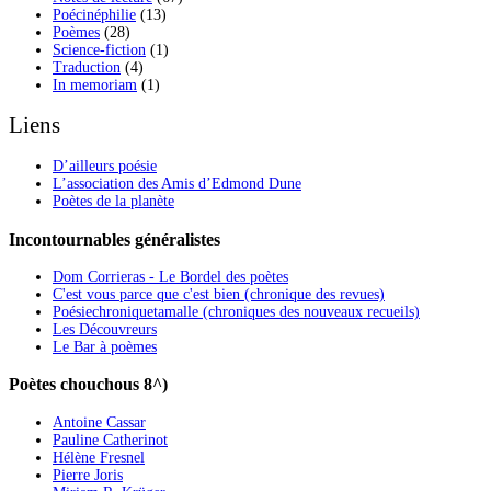
Poécinéphilie
(13)
Poèmes
(28)
Science-fiction
(1)
Traduction
(4)
In memoriam
(1)
Liens
D’ailleurs poésie
L’association des Amis d’Edmond Dune
Poètes de la planète
Incontournables généralistes
Dom Corrieras - Le Bordel des poètes
C'est vous parce que c'est bien (chronique des revues)
Poésiechroniquetamalle (chroniques des nouveaux recueils)
Les Découvreurs
Le Bar à poèmes
Poètes chouchous 8^)
Antoine Cassar
Pauline Catherinot
Hélène Fresnel
Pierre Joris