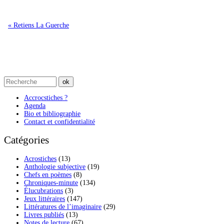
« Retiens La Guerche
Accrocstiches ?
Agenda
Bio et bibliographie
Contact et confidentialité
Catégories
Acrostiches
(13)
Anthologie subjective
(19)
Chefs en poèmes
(8)
Chroniques-minute
(134)
Élucubrations
(3)
Jeux littéraires
(147)
Littératures de l’imaginaire
(29)
Livres publiés
(13)
Notes de lecture
(67)