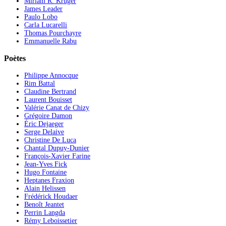
Miriam R. Krüger
James Leader
Paulo Lobo
Carla Lucarelli
Thomas Pourchayre
Emmanuelle Rabu
Poètes
Philippe Annocque
Rim Battal
Claudine Bertrand
Laurent Bouisset
Valérie Canat de Chizy
Grégoire Damon
Éric Dejaeger
Serge Delaive
Christine De Luca
Chantal Dupuy-Dunier
François-Xavier Farine
Jean-Yves Fick
Hugo Fontaine
Heptanes Fraxion
Alain Helissen
Frédérick Houdaer
Benoît Jeantet
Perrin Langda
Rémy Leboissetier