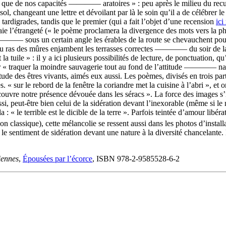
nd que de nos capacités ———— aratoires » : peu après le milieu du recue
sol, changeant une lettre et dévoilant par là le soin qu’il a de célébrer le
 tardigrades, tandis que le premier (qui a fait l’objet d’une recension
ic
aie l’étrangeté (« le poème proclamera la divergence des mots vers la phr
Vus ———— sous un certain angle les érables de la route se chevauche
au ras des mûres enjambent les terrasses correctes ———— du soir de l
 la tuile » : il y a ici plusieurs possibilités de lecture, de ponctuation,
ur « traquer la moindre sauvagerie tout au fond de l’attitude ———— natu
itude des êtres vivants, aimés eux aussi. Les poèmes, divisés en trois par
es. « sur le rebord de la fenêtre la coriandre met la cuisine à l’abri »,
couvre notre présence dévouée dans les séracs ». La force des images s’
si, peut-être bien celui de la sidération devant l’inexorable (même si le
 : « le terrible est le dicible de la terre ». Parfois teintée d’amour libé
tion classique), cette mélancolie se ressent aussi dans les photos d’ins
ent le sentiment de sidération devant une nature à la diversité chancelant
iennes
,
Épousées par l’écorce
, ISBN 978-2-9585528-6-2