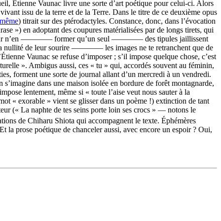
il, Étienne Vaunac livre une sorte d’art poétique pour celui-ci. Alors
 vivant issu de la terre et de la Terre. Dans le titre de ce deuxième opus
i même
) titrait sur des ptérodactyles. Constance, donc, dans l’évocation
ase ») en adoptant des coupures matérialisées par de longs tirets, qui
nt pour n’en ———— former qu’un seul ———— des tipules jaillissent
a nullité de leur sourire ———— les images ne te retranchent que de
 qu’Étienne Vaunac se refuse d’imposer ; s’il impose quelque chose, c’est
relle ». Ambigus aussi, ces « tu » qui, accordés souvent au féminin,
ties, forment une sorte de journal allant d’un mercredi à un vendredi.
 et on s’imagine dans une maison isolée en bordure de forêt montagnarde,
impose lentement, même si « toute l’aise veut nous sauter à la
 mot « exorable » vient se glisser dans un poème !) extinction de tant
rateur (« La naphte de tes seins porte loin ses crocs » — notons le
tallations de Chiharu Shiota qui accompagnent le texte. Éphémères
e. Et la prose poétique de chanceler aussi, avec encore un espoir ? Oui,