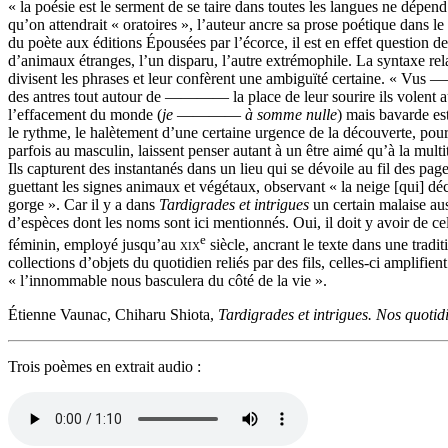
« la poésie est le serment de se taire dans toutes les langues ne dépe
qu’on attendrait « oratoires », l’auteur ancre sa prose poétique dans le 
du poète aux éditions Épousées par l’écorce, il est en effet question de
d’animaux étranges, l’un disparu, l’autre extrémophile. La syntaxe rel
divisent les phrases et leur confèrent une ambiguïté certaine. « 
des antres tout autour de ———— la place de leur sourire ils volent 
l’effacement du monde (
je
————
à somme nulle
) mais bavarde est
le rythme, le halètement d’une certaine urgence de la découverte, po
parfois au masculin, laissent penser autant à un être aimé qu’à la mult
Ils capturent des instantanés dans un lieu qui se dévoile au fil des pag
guettant les signes animaux et végétaux, observant « la neige [qui] dé
gorge ». Car il y a dans
Tardigrades et intrigues
un certain malaise aus
d’espèces dont les noms sont ici mentionnés. Oui, il doit y avoir de cela
e
féminin, employé jusqu’au
xix
siècle, ancrant le texte dans une tradi
collections d’objets du quotidien reliés par des fils, celles-ci amplifi
« l’innommable nous basculera du côté de la vie ».
Étienne Vaunac, Chiharu Shiota,
Tardigrades et intrigues. Nos quotid
Trois poèmes en extrait audio :