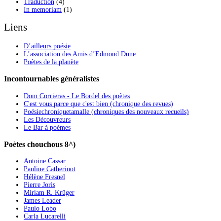
Traduction
(4)
In memoriam
(1)
Liens
D’ailleurs poésie
L’association des Amis d’Edmond Dune
Poètes de la planète
Incontournables généralistes
Dom Corrieras - Le Bordel des poètes
C'est vous parce que c'est bien (chronique des revues)
Poésiechroniquetamalle (chroniques des nouveaux recueils)
Les Découvreurs
Le Bar à poèmes
Poètes chouchous 8^)
Antoine Cassar
Pauline Catherinot
Hélène Fresnel
Pierre Joris
Miriam R. Krüger
James Leader
Paulo Lobo
Carla Lucarelli