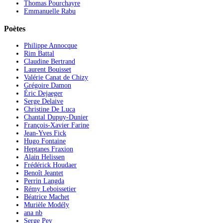
Thomas Pourchayre
Emmanuelle Rabu
Poètes
Philippe Annocque
Rim Battal
Claudine Bertrand
Laurent Bouisset
Valérie Canat de Chizy
Grégoire Damon
Éric Dejaeger
Serge Delaive
Christine De Luca
Chantal Dupuy-Dunier
François-Xavier Farine
Jean-Yves Fick
Hugo Fontaine
Heptanes Fraxion
Alain Helissen
Frédérick Houdaer
Benoît Jeantet
Perrin Langda
Rémy Leboissetier
Béatrice Machet
Murièle Modély
ana nb
Serge Pey