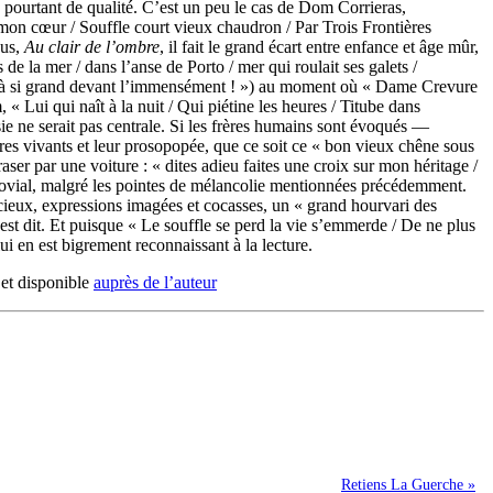
, pourtant de qualité. C’est un peu le cas de Dom Corrieras,
mon cœur / Souffle court vieux chaudron / Par Trois Frontières
pus,
Au clair de l’ombre
, il fait le grand écart entre enfance et âge mûr,
s de la mer / dans l’anse de Porto / mer qui roulait ses galets /
 déjà si grand devant l’immensément ! ») au moment où « Dame Crevure
 « Lui qui naît à la nuit / Qui piétine les heures / Titube dans
ésie ne serait pas centrale. Si les frères humains sont évoqués —
res vivants et leur prosopopée, que ce soit ce « bon vieux chêne sous
aser par une voiture : « dites adieu faites une croix sur mon héritage /
jovial, malgré les pointes de mélancolie mentionnées précédemment.
écieux, expressions imagées et cocasses, un « grand hourvari des
st dit. Et puisque « Le souffle se perd la vie s’emmerde / De ne plus
i en est bigrement reconnaissant à la lecture.
n et disponible
auprès de l’auteur
Retiens La Guerche »