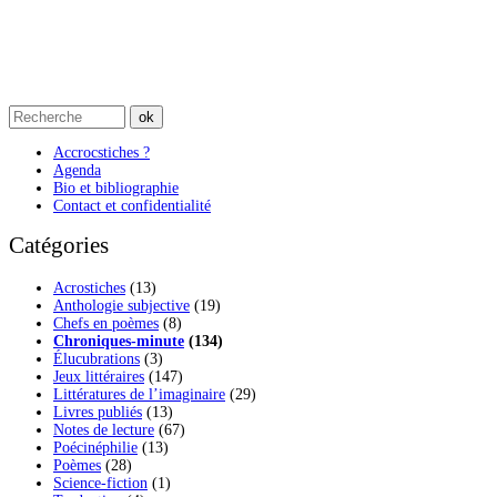
Accrocstiches ?
Agenda
Bio et bibliographie
Contact et confidentialité
Catégories
Acrostiches
(13)
Anthologie subjective
(19)
Chefs en poèmes
(8)
Chroniques-minute
(134)
Élucubrations
(3)
Jeux littéraires
(147)
Littératures de l’imaginaire
(29)
Livres publiés
(13)
Notes de lecture
(67)
Poécinéphilie
(13)
Poèmes
(28)
Science-fiction
(1)