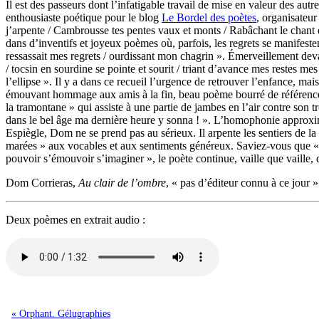
Il est des passeurs dont l’infatigable travail de mise en valeur des au
enthousiaste poétique pour le blog
Le Bordel des poètes
, organisateur
j’arpente / Cambrousse tes pentes vaux et monts / Rabâchant le chant
dans d’inventifs et joyeux poèmes où, parfois, les regrets se manifestent,
ressassait mes regrets / ourdissant mon chagrin ». Émerveillement de
/ tocsin en sourdine se pointe et sourit / triant d’avance mes restes mes
l’ellipse ». Il y a dans ce recueil l’urgence de retrouver l’enfance, ma
émouvant hommage aux amis à la fin, beau poème bourré de référence
la tramontane » qui assiste à une partie de jambes en l’air contre son t
dans le bel âge ma dernière heure y sonna ! ». L’homophonie approxim
Espiègle, Dom ne se prend pas au sérieux. Il arpente les sentiers de l
marées » aux vocables et aux sentiments généreux. Saviez-vous que « la
pouvoir s’émouvoir s’imaginer », le poète continue, vaille que vaille,
Dom Corrieras,
Au clair de l’ombre
, « pas d’éditeur connu à ce jour » 
Deux poèmes en extrait audio :
« Orphant. Gélugraphies