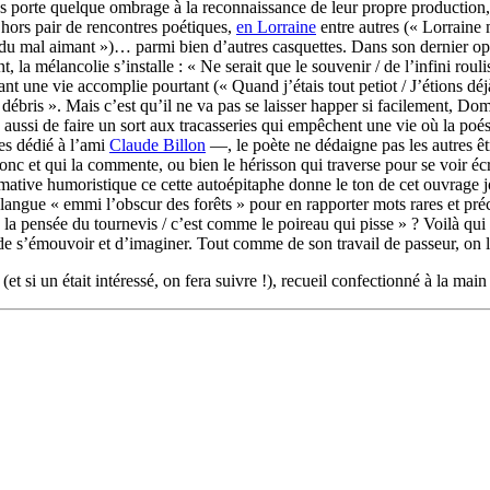
tres porte quelque ombrage à la reconnaissance de leur propre production
 hors pair de rencontres poétiques,
en Lorraine
entre autres (« Lorraine 
 du mal aimant »)… parmi bien d’autres casquettes. Dans son dernier o
 la mélancolie s’installe : « Ne serait que le souvenir / de l’infini rouli
vant une vie accomplie pourtant (« Quand j’étais tout petiot / J’étions
 débris ». Mais c’est qu’il ne va pas se laisser happer si facilement, Dom,
is aussi de faire un sort aux tracasseries qui empêchent une vie où la po
s dédié à l’ami
Claude Billon
—, le poète ne dédaigne pas les autres êt
ronc et qui la commente, ou bien le hérisson qui traverse pour se voir écr
ative humoristique ce cette autoépitaphe donne le ton de cet ouvrage 
a langue « emmi l’obscur des forêts » pour en rapporter mots rares et pr
 pensée du tournevis / c’est comme le poireau qui pisse » ? Voilà qui e
 de s’émouvoir et d’imaginer. Tout comme de son travail de passeur, on lu
(et si un était intéressé, on fera suivre !), recueil confectionné à la mai