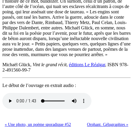
l’histoire de ce mot, bulldozer. Un surnom, celui d’un patron, de
l’autre côté de l’océan, qui tuait ses esclaves récalcitrants à coups de
poing, qui leur assénait une dose de taureau. » Les engins sont
passés, ont rasé les barres. Arrive la guerre, adoucie dans le conte
par des vers de Dante, Rimbaud, Thierry Metz, Paul Celan, Louis-
Philippe Dalembert, entre autres. Michaël Glück, en somme, nous
dit sa foi en la poésie pour l’avenir, pour le futur, après que les barres
de béton auront disparu, lorsqu’une inéluctable nouvelle civilisation
aura vu le jour. « Petits papiers, quelques vers, quelques lignes d’une
prose inattendue, dans des langues venues de partout, poèmes de la
rose des vents, murmures que vous ne pourriez arrêter. »
Michaël Glück,
Vint le grand récit
,
éditions Le Réalgar
, ISBN 978-
2-491560-99-7
Le début de l’ouvrage en extrait audio :
« Une photo, un poème sporadique #52
Orphant. Gélugraphies »