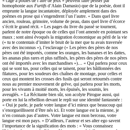
« cage à poules de l’aire de jeux » peuvent faire penser par
homophonie aux
Furtifs
d’Alain Damasio) que de la poésie, dont il
emprunte la langue incantatoire, déployée amplement dans des
poèmes en prose qui s’engendrent l’un l’autre. « Dans quel livre
ancien, rouleau, grimoire, volume de peau, dans quel livre d’écorce
s’écrit le grand récit. » Les pages du livre du passé se tournent,
parlent de notre époque ou de celles qui l’ont amenée en pointant ses
maux ; sont ainsi évoqués la migration économique au péril de la vie
(« tu te contentais d’imiter le bruit de la mer que tu avais traversée
avec des inconnus »), l’esclavage (« Les pères des pères de nos
pères ont été importés, comme les oranges, les bananes et les dattes,
les ananas plus rares et plus raffinés, les pères des pères de nos pères
ont été importés avec les marchandises »)… « Qui parlera pour ceux
qui se sont tus, pour celles qui se taisent, pour les bâillonnées des
filatures, pour les soudeurs des chaînes de montage, pour celles et
ceux qui montent les crosses des fusils qui seront retournés contre
nous au premier mouvement de grève, qui parlera pour les morts,
pour les vivants à moitié morts, les épuisés, les soumis, les
aveuglés. » La Récitante bien sûr, son acolyte Pirogue aussi, qui
porte en lui la rébellion devant le repli sur une identité fantasmée :
« Oui je parle, je parle votre langue d’ici mieux que beaucoup qui
s’enorgueillissent d’être nés ici. Et votre langue est la mienne, je
n’en connais pas d’autres. Votre langue est mon berceau, votre
langue est mon pays. » D’ailleurs, l’auteur et ses alter ego savent
l’importance de la signification des mots : « Vous connaissez