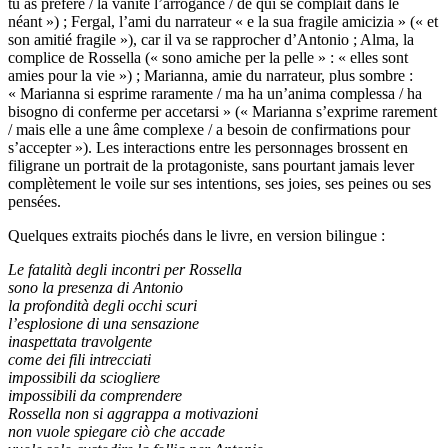
tu as préféré / la vanité l’arrogance / de qui se complaît dans le
néant ») ; Fergal, l’ami du narrateur « e la sua fragile amicizia » (« et
son amitié fragile »), car il va se rapprocher d’Antonio ; Alma, la
complice de Rossella (« sono amiche per la pelle » : « elles sont
amies pour la vie ») ; Marianna, amie du narrateur, plus sombre :
« Marianna si esprime raramente / ma ha un’anima complessa / ha
bisogno di conferme per accetarsi » (« Marianna s’exprime rarement
/ mais elle a une âme complexe / a besoin de confirmations pour
s’accepter »). Les interactions entre les personnages brossent en
filigrane un portrait de la protagoniste, sans pourtant jamais lever
complètement le voile sur ses intentions, ses joies, ses peines ou ses
pensées.
Quelques extraits piochés dans le livre, en version bilingue :
Le fatalità degli incontri per Rossella
sono la presenza di Antonio
la profondità degli occhi scuri
l’esplosione di una sensazione
inaspettata travolgente
come dei fili intrecciati
impossibili da sciogliere
impossibili da comprendere
Rossella non si aggrappa a motivazioni
non vuole spiegare ciò che accade