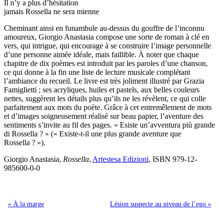
Il n’y a plus d’hésitation
jamais Rossella ne sera mienne
Cheminant ainsi en funambule au-dessus du gouffre de l’inconnu
amoureux, Giorgio Anastasia compose une sorte de roman à clé en
vers, qui intrigue, qui encourage à se construire l’image personnelle
d’une personne aimée idéale, mais faillible. À noter que chaque
chapitre de dix poèmes est introduit par les paroles d’une chanson,
ce qui donne à la fin une liste de lecture musicale complétant
l’ambiance du recueil. Le livre est très joliment illustré par Grazia
Famiglietti ; ses acryliques, huiles et pastels, aux belles couleurs
nettes, suggèrent les détails plus qu’ils ne les révèlent, ce qui colle
parfaitement aux mots du poète. Grâce à cet entremêlement de mots
et d’images soigneusement réalisé sur beau papier, l’aventure des
sentiments s’invite au fil des pages. « Esiste un’avventura più grande
di Rossella ? » (« Existe-t-il une plus grande aventure que
Rossella ? »).
Giorgio Anastasia,
Rossella
,
Artestesa Edizioni
, ISBN 979-12-
985600-0-0
« À la marge
Lésion suspecte au niveau de l’ego »