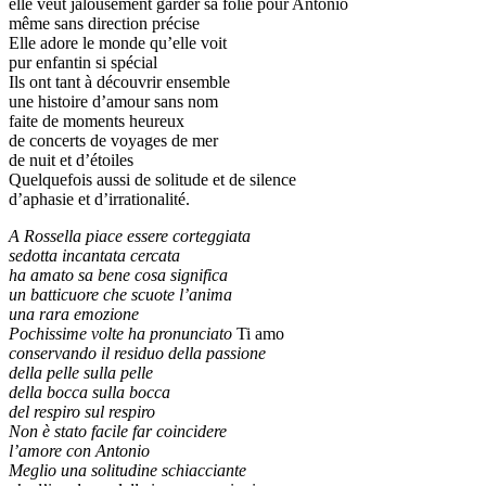
elle veut jalousement garder sa folie pour Antonio
même sans direction précise
Elle adore le monde qu’elle voit
pur enfantin si spécial
Ils ont tant à découvrir ensemble
une histoire d’amour sans nom
faite de moments heureux
de concerts de voyages de mer
de nuit et d’étoiles
Quelquefois aussi de solitude et de silence
d’aphasie et d’irrationalité.
A Rossella piace essere corteggiata
sedotta incantata cercata
ha amato sa bene cosa significa
un batticuore che scuote l’anima
una rara emozione
Pochissime volte ha pronunciato
Ti amo
conservando il residuo della passione
della pelle sulla pelle
della bocca sulla bocca
del respiro sul respiro
Non è stato facile far coincidere
l’amore con Antonio
Meglio una solitudine schiacciante