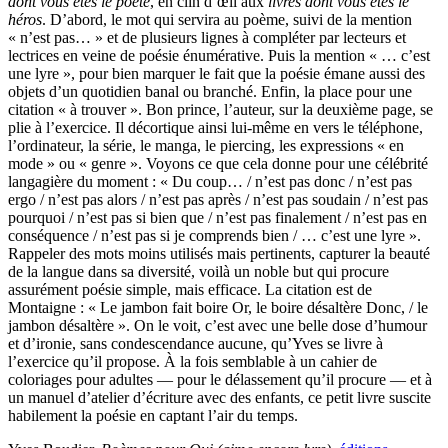
dont vous êtes le poète
, en clin d’œil aux
livres dont vous êtes le
héros
. D’abord, le mot qui servira au poème, suivi de la mention
« n’est pas… » et de plusieurs lignes à compléter par lecteurs et
lectrices en veine de poésie énumérative. Puis la mention « … c’est
une lyre », pour bien marquer le fait que la poésie émane aussi des
objets d’un quotidien banal ou branché. Enfin, la place pour une
citation « à trouver ». Bon prince, l’auteur, sur la deuxième page, se
plie à l’exercice. Il décortique ainsi lui-même en vers le téléphone,
l’ordinateur, la série, le manga, le piercing, les expressions « en
mode » ou « genre ». Voyons ce que cela donne pour une célébrité
langagière du moment : « Du coup… / n’est pas donc / n’est pas
ergo / n’est pas alors / n’est pas après / n’est pas soudain / n’est pas
pourquoi / n’est pas si bien que / n’est pas finalement / n’est pas en
conséquence / n’est pas si je comprends bien / … c’est une lyre ».
Rappeler des mots moins utilisés mais pertinents, capturer la beauté
de la langue dans sa diversité, voilà un noble but qui procure
assurément poésie simple, mais efficace. La citation est de
Montaigne : « Le jambon fait boire Or, le boire désaltère Donc, / le
jambon désaltère ». On le voit, c’est avec une belle dose d’humour
et d’ironie, sans condescendance aucune, qu’Yves se livre à
l’exercice qu’il propose. À la fois semblable à un cahier de
coloriages pour adultes — pour le délassement qu’il procure — et à
un manuel d’atelier d’écriture avec des enfants, ce petit livre suscite
habilement la poésie en captant l’air du temps.