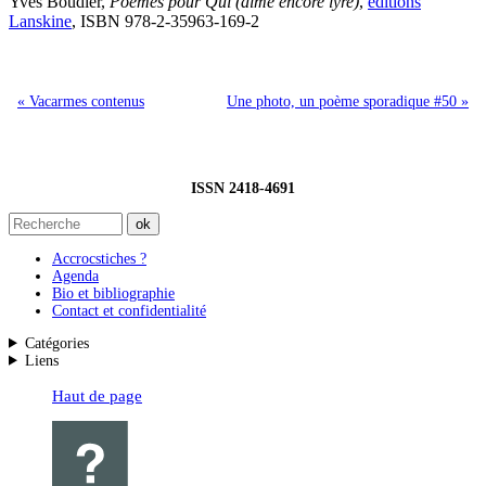
Yves Boudier,
Poèmes pour Qui (aime encore lyre)
,
éditions
Lanskine
, ISBN 978-2-35963-169-2
« Vacarmes contenus
Une photo, un poème sporadique #50 »
ISSN 2418-4691
Accrocstiches ?
Agenda
Bio et bibliographie
Contact et confidentialité
Catégories
Liens
Haut de page