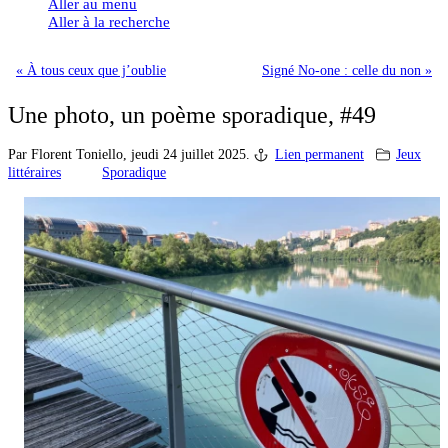
Aller au menu
Aller à la recherche
« À tous ceux que j’oublie
Signé No-one : celle du non »
Une photo, un poème sporadique, #49
Par Florent Toniello,
jeudi 24 juillet 2025.
Lien permanent
Jeux
littéraires
Sporadique