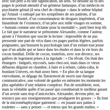
avec son père a eu une signification, un sens. Se dessine au fil des
pages le portrait attendri d’un géniteur fantasque, d’un médecin en
psychiatrie génial (il sera chef de clinique « dans le même hôpital
qu’Artaud ») rattrapé par les symptômes de ses patients, d’un
inventeur frustré, d’un consommateur de drogues impénitent, d’un
funambule de l’existence, d’un père aux mille visages en somme,
« humain comme une réclame pour la mortalité », parti bien trop tôt.
Le fait que le narrateur se prénomme Alexandre, comme l’auteur,
ajoute à l’émotion que suscite la lecture : impossible de ne pas
pressentir une part de vécu dans ces pages parfois légères, parfois
poignantes, qui brassent la psychologie tant d’un enfant tout jeune
que d’un adulte qui se lance dans les études et dans la vie hors du
cocon familial. Drôle de cocon, toutefois, avec son divorce, ses
galères de logement prises à la rigolade : « On rêvait. On était des
étrangers : fatigués, mycosés, sans chez-soi, mais dans ce vieux
débarras déguisé en chambre, à faire et à refaire, cahin-caha, le
branlant Univers, on était assez bien. » En plus de sa langue
virevoltante, se dégage du
Tutoiement de morts
une énergie
communicative, une volonté de garder en mémoire les moments les
plus agréables d’une relation complexe. Pas de sensiblerie, non,
mais la véritable quête d’un passé qui constituerait le meilleur garant
d’un avenir sans trop d’anicroches. Alexandre, devenu père, ne
renonce pas aux enseignements que prodiguent les gosses : « Ils font
de la micrométaphysique gaiement — en jouant aux patins à
roulettes — sans y penser — et mieux que les grands malins. »