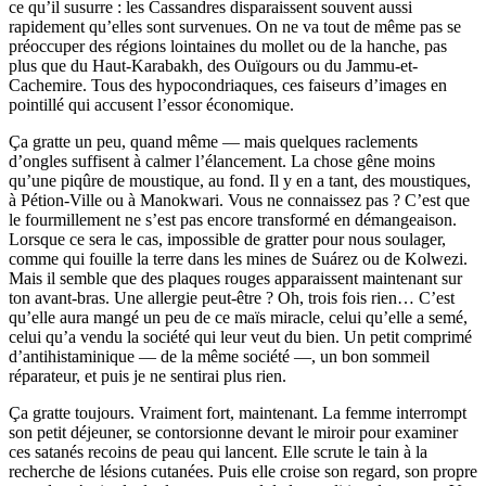
ce qu’il susurre : les Cassandres disparaissent souvent aussi
rapidement qu’elles sont survenues. On ne va tout de même pas se
préoccuper des régions lointaines du mollet ou de la hanche, pas
plus que du Haut-Karabakh, des Ouïgours ou du Jammu-et-
Cachemire. Tous des hypocondriaques, ces faiseurs d’images en
pointillé qui accusent l’essor économique.
Ça gratte un peu, quand même — mais quelques raclements
d’ongles suffisent à calmer l’élancement. La chose gêne moins
qu’une piqûre de moustique, au fond. Il y en a tant, des moustiques,
à Pétion-Ville ou à Manokwari. Vous ne connaissez pas ? C’est que
le fourmillement ne s’est pas encore transformé en démangeaison.
Lorsque ce sera le cas, impossible de gratter pour nous soulager,
comme qui fouille la terre dans les mines de Suárez ou de Kolwezi.
Mais il semble que des plaques rouges apparaissent maintenant sur
ton avant-bras. Une allergie peut-être ? Oh, trois fois rien… C’est
qu’elle aura mangé un peu de ce maïs miracle, celui qu’elle a semé,
celui qu’a vendu la société qui leur veut du bien. Un petit comprimé
d’antihistaminique — de la même société —, un bon sommeil
réparateur, et puis je ne sentirai plus rien.
Ça gratte toujours. Vraiment fort, maintenant. La femme interrompt
son petit déjeuner, se contorsionne devant le miroir pour examiner
ces satanés recoins de peau qui lancent. Elle scrute le tain à la
recherche de lésions cutanées. Puis elle croise son regard, son propre