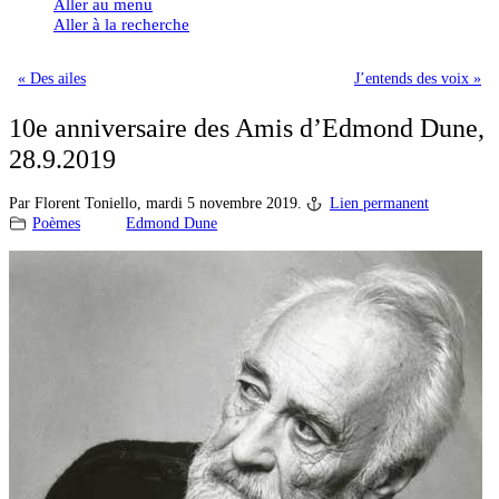
Aller au menu
Aller à la recherche
« Des ailes
J’entends des voix »
10e anniversaire des Amis d’Edmond Dune,
28.9.2019
Par Florent Toniello,
mardi 5 novembre 2019.
Lien permanent
Poèmes
Edmond Dune