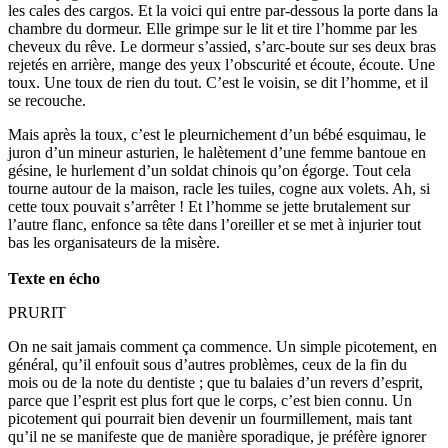
les cales des cargos. Et la voici qui entre par-dessous la porte dans la
chambre du dormeur. Elle grimpe sur le lit et tire l’homme par les
cheveux du rêve. Le dormeur s’assied, s’arc-boute sur ses deux bras
rejetés en arrière, mange des yeux l’obscurité et écoute, écoute. Une
toux. Une toux de rien du tout. C’est le voisin, se dit l’homme, et il
se recouche.
Mais après la toux, c’est le pleurnichement d’un bébé esquimau, le
juron d’un mineur asturien, le halètement d’une femme bantoue en
gésine, le hurlement d’un soldat chinois qu’on égorge. Tout cela
tourne autour de la maison, racle les tuiles, cogne aux volets. Ah, si
cette toux pouvait s’arrêter ! Et l’homme se jette brutalement sur
l’autre flanc, enfonce sa tête dans l’oreiller et se met à injurier tout
bas les organisateurs de la misère.
Texte en écho
PRURIT
On ne sait jamais comment ça commence. Un simple picotement, en
général, qu’il enfouit sous d’autres problèmes, ceux de la fin du
mois ou de la note du dentiste ; que tu balaies d’un revers d’esprit,
parce que l’esprit est plus fort que le corps, c’est bien connu. Un
picotement qui pourrait bien devenir un fourmillement, mais tant
qu’il ne se manifeste que de manière sporadique, je préfère ignorer