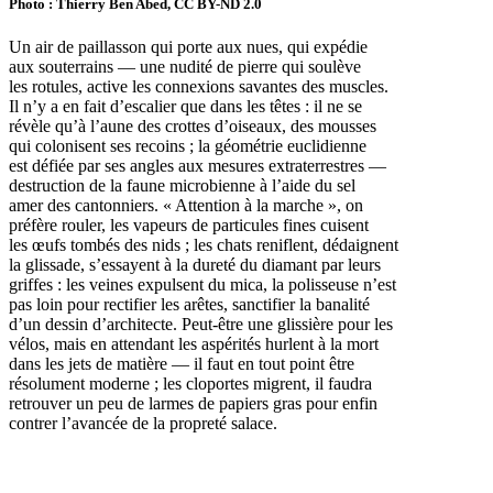
Photo : Thierry Ben Abed, CC BY-ND 2.0
Un air de paillasson qui porte aux nues, qui expédie
aux souterrains — une nudité de pierre qui soulève
les rotules, active les connexions savantes des muscles.
Il n’y a en fait d’escalier que dans les têtes : il ne se
révèle qu’à l’aune des crottes d’oiseaux, des mousses
qui colonisent ses recoins ; la géométrie euclidienne
est défiée par ses angles aux mesures extraterrestres —
destruction de la faune microbienne à l’aide du sel
amer des cantonniers. « Attention à la marche », on
préfère rouler, les vapeurs de particules fines cuisent
les œufs tombés des nids ; les chats reniflent, dédaignent
la glissade, s’essayent à la dureté du diamant par leurs
griffes : les veines expulsent du mica, la polisseuse n’est
pas loin pour rectifier les arêtes, sanctifier la banalité
d’un dessin d’architecte. Peut-être une glissière pour les
vélos, mais en attendant les aspérités hurlent à la mort
dans les jets de matière — il faut en tout point être
résolument moderne ; les cloportes migrent, il faudra
retrouver un peu de larmes de papiers gras pour enfin
contrer l’avancée de la propreté salace.