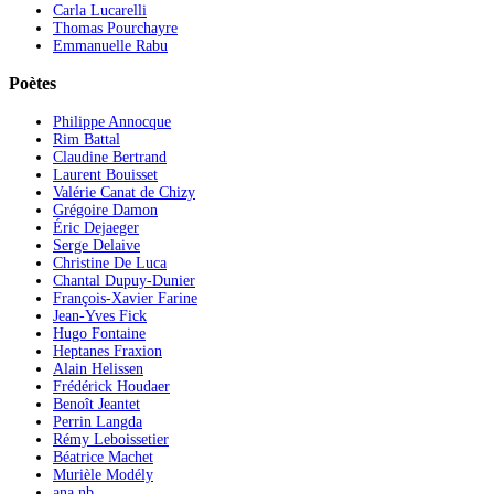
Carla Lucarelli
Thomas Pourchayre
Emmanuelle Rabu
Poètes
Philippe Annocque
Rim Battal
Claudine Bertrand
Laurent Bouisset
Valérie Canat de Chizy
Grégoire Damon
Éric Dejaeger
Serge Delaive
Christine De Luca
Chantal Dupuy-Dunier
François-Xavier Farine
Jean-Yves Fick
Hugo Fontaine
Heptanes Fraxion
Alain Helissen
Frédérick Houdaer
Benoît Jeantet
Perrin Langda
Rémy Leboissetier
Béatrice Machet
Murièle Modély
ana nb