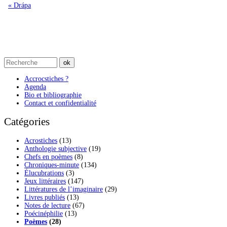
« Drápa
Accrocstiches ?
Agenda
Bio et bibliographie
Contact et confidentialité
Catégories
Acrostiches
(13)
Anthologie subjective
(19)
Chefs en poèmes
(8)
Chroniques-minute
(134)
Élucubrations
(3)
Jeux littéraires
(147)
Littératures de l’imaginaire
(29)
Livres publiés
(13)
Notes de lecture
(67)
Poécinéphilie
(13)
Poèmes
(28)