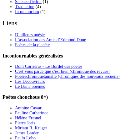
Science-fiction
(1)
Traduction
(4)
In memoriam
(1)
Liens
D’ailleurs poésie
L’association des Amis d’Edmond Dune
Poètes de la planète
Incontournables généralistes
Dom Corrieras - Le Bordel des poètes
C'est vous parce que c'est bien (chronique des revues)
Poésiechroniquetamalle (chroniques des nouveaux recueils)
Les Découvreurs
Le Bar à poèmes
Poètes chouchous 8^)
Antoine Cassar
Pauline Catherinot
Hélène Fresnel
Pierre Joris
Miriam R. Krüger
James Leader
Paulo Lobo